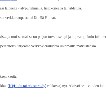
laitteella - älypuhelimella, tietokoneella tai tabletilla.
n verkkokaupasta tai lähellä Hinnat.
issa ja muissa maissa on paljon turvallisempi ja nopeampi kuin julkine
eraattorisi tarjoama verkkovierailudata ulkomailla matkustaessa.
ksen kautta
likkaa
'Kirjaudu tai rekisteröidy'
valikosta) nyt. Aktivoi se 1 vuoden kul