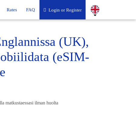
Rates
FAQ
Login or Register
Englannissa (UK),
obiilidata (eSIM-
e
la matkustaessasi ilman huolta