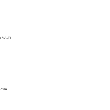
n Wi-Fi.
uessa.