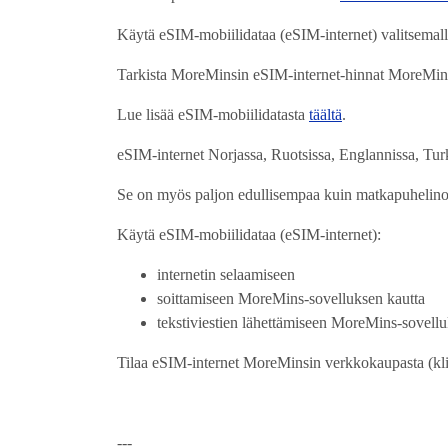
Käytä eSIM-mobiilidataa (eSIM-internet) valitsemallasi 
Tarkista MoreMinsin eSIM-internet-hinnat MoreMinsi
Lue lisää eSIM-mobiilidatasta
täältä
.
eSIM-internet Norjassa, Ruotsissa, Englannissa, Turk
Se on myös paljon edullisempaa kuin matkapuhelinop
Käytä eSIM-mobiilidataa (eSIM-internet):
internetin selaamiseen
soittamiseen MoreMins-sovelluksen kautta
tekstiviestien lähettämiseen MoreMins-sovellu
Tilaa eSIM-internet MoreMinsin verkkokaupasta (k
---