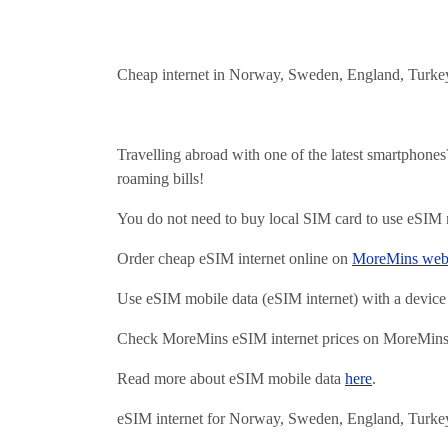
Cheap internet in Norway, Sweden, England, Turkey a
Travelling abroad with one of the latest smartphon
roaming bills!
You do not need to buy local SIM card to use eSIM 
Order cheap eSIM internet online on
MoreMins webs
Use eSIM mobile data (eSIM internet) with a device 
Check MoreMins eSIM internet prices on MoreMins w
Read more about eSIM mobile data
here
.
eSIM internet for Norway, Sweden, England, Turkey a