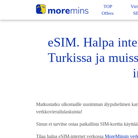
TOP
Virt
Offers
S
eSIM. Halpa inte
Turkissa ja muis
Matkustatko ulkomaille uusimman älypuhelimen kanss
verkkovierailulaskuista!
Sinun ei tarvitse ostaa paikallista SIM-korttia käytt
Tilaa halpa eSIM-internet verkossa
MoreMinsin ver