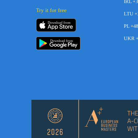
IRL +
Try it for free
LTU +
Download from
PL +4
UKR +
Download from