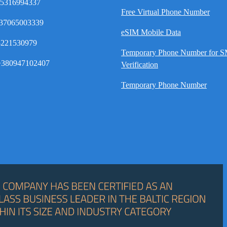
35316994337
Free Virtual Phone Number
37065003339
eSIM Mobile Data
8221530979
Temporary Phone Number for 
380947102407
Verification
Temporary Phone Number