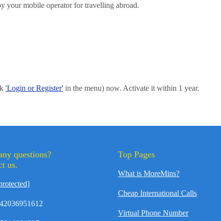
y your mobile operator for travelling abroad.
ck
'Login or Register'
in the menu) now. Activate it within 1 year.
any questions?
Top Pages
t us.
What is MoreMins?
protected]
Cheap International Calls
42036951612
Virtual Phone Number