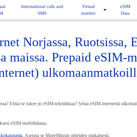
ual
International calls and
Virtual
eSIM
IM
SMS
number
Data
rnet Norjassa, Ruotsissa, 
sa maissa. Prepaid eSIM-m
internet) ulkomaanmatkoill
a? Ehkä se tukee jo eSIM-tekniikkaa? Selaa eSIM-internetiä ulkomail
ääksesi eSIM-mobiilidataa.
kkokaupasta
. Asenna se MoreMinsin ohjeiden mukaisesti.