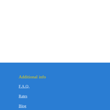
Additional info
F.A.Q.
Rates
Blog