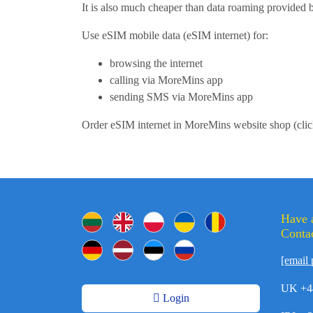
It is also much cheaper than data roaming provided b
Use eSIM mobile data (eSIM internet) for:
browsing the internet
calling via MoreMins app
sending SMS via MoreMins app
Order eSIM internet in MoreMins website shop (cli
Have 
Contac
[email 
UK +4
Login