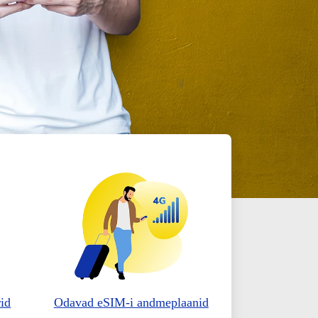
id
Odavad eSIM-i andmeplaanid