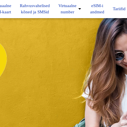
tuaalne
Rahvusvahelised
Virtuaalne
eSIM-i
Tariifid
-kaart
kõned ja SMSid
number
andmed