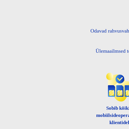
Odavad rahvusvahe
Ülemaailmsed te
Sobib kõik
mobiilsideoper
klientide