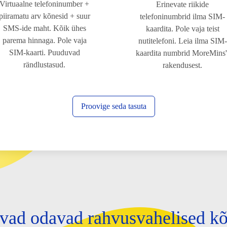
Virtuaalne telefoninumber +
Erinevate riikide
piiramatu arv kõnesid + suur
telefoninumbrid ilma SIM-
SMS-ide maht. Kõik ühes
kaardita. Pole vaja teist
parema hinnaga. Pole vaja
nutitelefoni. Leia ilma SIM-
SIM-kaarti. Puuduvad
kaardita numbrid MoreMins'
rändlustasud.
rakendusest.
Proovige seda tasuta
avad odavad rahvusvahelised 