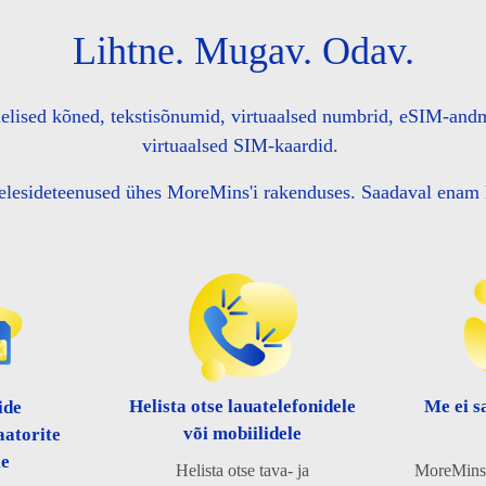
Lihtne. Mugav. Odav.
lised kõned, tekstisõnumid, virtuaalsed numbrid, eSIM-andm
virtuaalsed SIM-kaardid.
lesideteenused ühes MoreMins'i rakenduses. Saadaval enam 
Helista otse lauatelefonidele
Me ei s
ide
või mobiilidele
aatorite
le
Helista otse tava- ja
MoreMins e