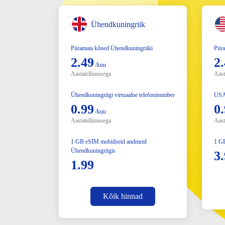
Ühendkuningriik
Piiramata kõned Ühendkuningriiki
Piir
2.49
2
/kuu
Aastatellimusega
Aast
Ühendkuningriigi virtuaalne telefoninumber
USA 
0.99
0
/kuu
Aastatellimusega
Aast
1 GB eSIM mobiilseid andmeid
1 G
Ühendkuningriigis
3
1.99
Kõik hinnad