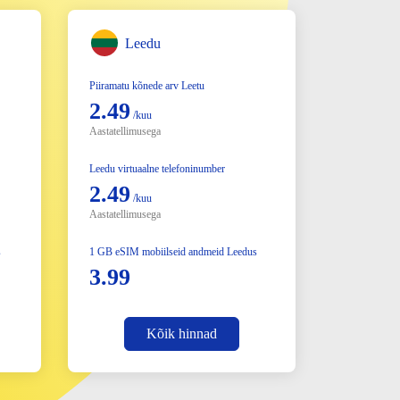
Leedu
Piiramatu kõnede arv Leetu
2.49
/kuu
Aastatellimusega
Leedu virtuaalne telefoninumber
2.49
/kuu
Aastatellimusega
s
1 GB eSIM mobiilseid andmeid Leedus
3.99
Kõik hinnad