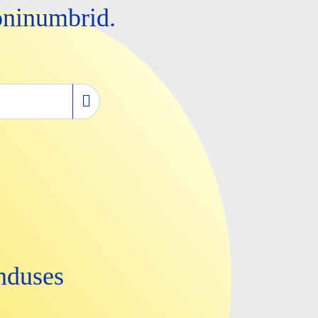
foninumbrid.
nduses