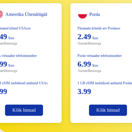
Ameerika Ühendriigid
Poola
amatud kõned USAsse
Piiramatu kõnede arv Poolasse
.49
2.49
/kuu
/kuu
atellimusega
Aastatellimusega
virtuaalne telefoninumber
Poola virtuaalne telefoninumber
.99
6.99
/kuu
/kuu
atellimusega
Aastatellimusega
B eSIM mobiilseid andmeid USAs
1 GB eSIM mobiilseid andmeid Poola
.99
3.99
Kõik hinnad
Kõik hinnad