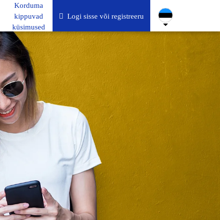
Korduma
kippuvad
Logi sisse või registreeru
küsimused