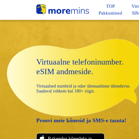
TOP
Vir
Pakkumised
SIM
Virtuaalne telefoninumber.
eSIM andmeside.
Virtuaalsed numbrid ja odav ülemaailmne ühenduvus.
Saadaval rohkem kui 180+ riigis.
Proovi meie kõnesid ja SMS-e tasuta!
Rakendus kõnedeks ja