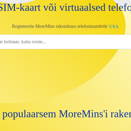
SIM-kaart või virtuaalsed tele
Registreerin MoreMins rakenduses telefoninumbrile
USA
 populaarsem MoreMins'i rake