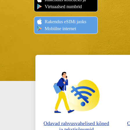
Virtuaalsed numbrid
Rakendus eSIMi jaoks
Mobiilne internet
Odavad rahvusvahelised kõned
O
ja tekstisõnumid