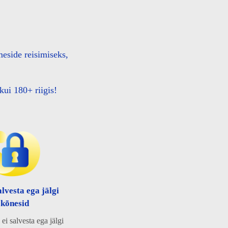
eside reisimiseks,
kui 180+ riigis!
alvesta ega jälgi
kõnesid
i salvesta ega jälgi