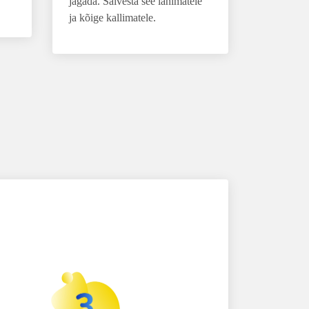
jagada. Salvesta see lähimatele
ja kõige kallimatele.