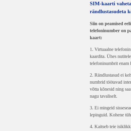
SIM-kaarti vahet
rändlustasudeta k
Siin on peamised eel
telefoninumber on pa
kaart:
1. Virtuaalne telefoni
kaardita. Ühes nutitele
telefoninumbrit enam k
2. Rändlustasud ei ke
numbrid töötavad inter
võtta kõnesid ning sa
nagu tavaliselt.
3. Ei mingeid sissesea
lepinguid. Kohene tüh
4. Kaitseb teie isikli