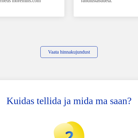
ernetis moremins.com
rändlustasudeta.
Vaata hinnakujundust
Kuidas tellida ja mida ma saan?