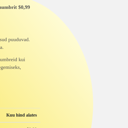
numbrit $0,99
asud puuduvad.
a.
numbreid kui
tegemiseks,
Kuu hind alates