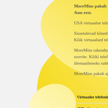
MoreMins pakub m
/kuu eest.
USA virtuaalne tel
Sissetulevad kõned
Kõik virtuaalsed t
MoreMins rakenduse
soovite. Kõiki tele
ülemaailmseks suht
MoreMins pakub aju
Virtuaalne telefon