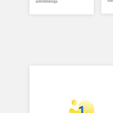
int
autentimisega.