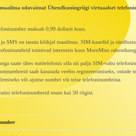
aailma odavaimat Ühendkuningriigi virtuaalset telefoni
efoninumber maksab 0,99 dollarit kuus.
 ja SMS on tasuta kõikjal maailmas. SIM-kaardid ja rändlust
elefoninumbrid toimivad internetis koos MoreMins rakenduseg
ga saate ühes nutitelefonis olla nii palju SIM-vabu telefoni
foninumbreid saab kasutada veebis registreerimiseks, ostude 
lemiseks või ajutise numbri või teise telefoninumbrina.
tisi telefoninumbreid enam kui 50 riigist.
inumber