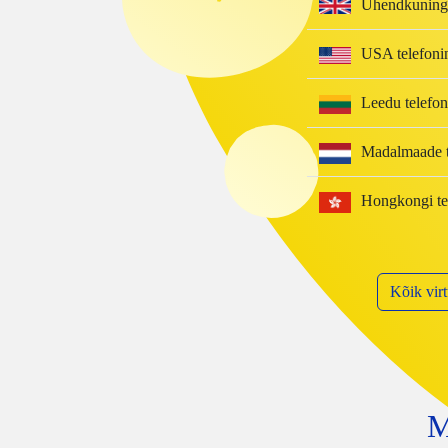
Ühendkuningri
USA telefoni
Leedu telefo
Madalmaade t
Hongkongi te
Kõik virt
M