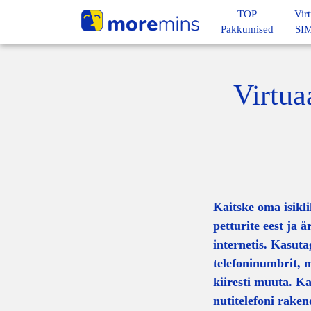
TOP
Vir
Pakkumised
SIM
Virtua
Kaitske oma isikl
petturite eest ja ä
internetis. Kasuta
telefoninumbrit, 
kiiresti muuta. K
nutitelefoni rake