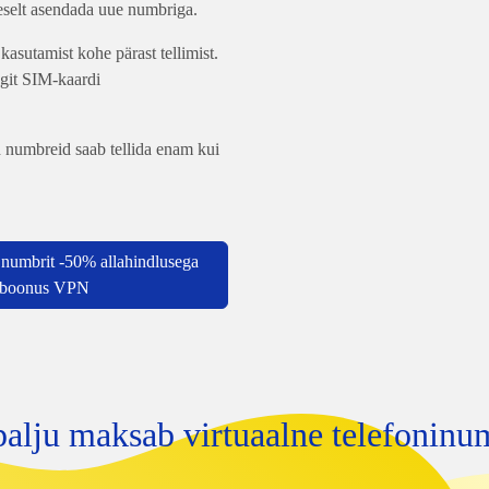
eselt asendada uue numbriga.
 kasutamist kohe pärast tellimist.
ngit SIM-kaardi
 numbreid saab tellida enam kui
t numbrit -50% allahindlusega
 boonus VPN
palju maksab virtuaalne telefoninu