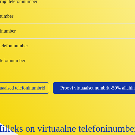
igi telefoninumber
number
ninumber
elefoninumber
lefoninumber
uaalsed telefoninumbrid
Proovi virtuaalset numbrit -50% allahi
illeks on virtuaalne telefoninumbe