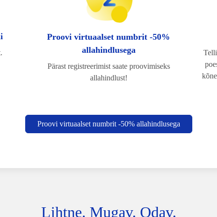
di
Proovi virtuaalset numbrit -50%
allahindlusega
.
Tell
poes
Pärast registreerimist saate proovimiseks
kõne
allahindlust!
Proovi virtuaalset numbrit -50% allahindlusega
Lihtne. Mugav. Odav.