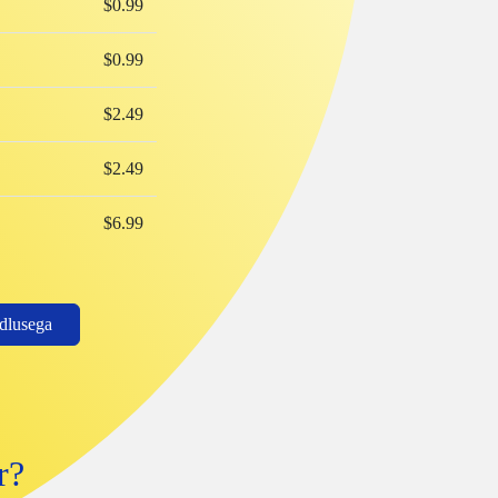
$0.99
$0.99
$2.49
$2.49
$6.99
ndlusega
r?