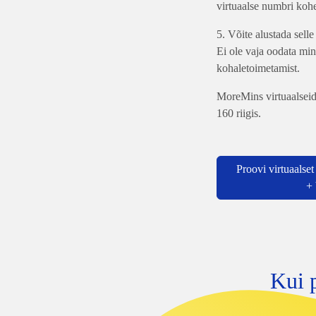
virtuaalse numbri koh
5. Võite alustada selle
Ei ole vaja oodata mi
kohaletoimetamist.
MoreMins virtuaalseid
160 riigis.
Proovi virtuaalse
+
Kui 