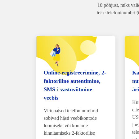
10 põhjust, miks val
teise telefoninumbri 
Online-registreerimine, 2-
Ka
faktoriline autentimine,
nu
SMS-i vastuvõtmine
är
veebis
Kui
ett
Virtuaalsed telefoninumbrid
USA
sobivad hästi veebikontode
jne
loomiseks või kontode
tel
kinnitamiseks 2-faktorilise