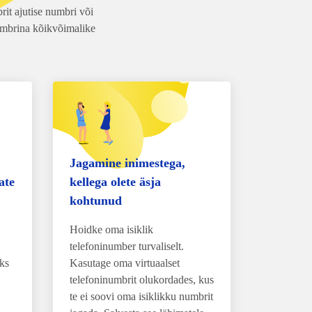
it ajutise numbri või
numbrina kõikvõimalike
Jagamine inimestega,
ate
kellega olete äsja
kohtunud
Hoidke oma isiklik
telefoninumber turvaliselt.
eks
Kasutage oma virtuaalset
telefoninumbrit olukordades, kus
te ei soovi oma isiklikku numbrit