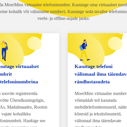
ida MoreMins virtuaalne telefoninumber. Kasutage oma virtuaalset numbr
(teine kohalik või välismaine number). Kasutage seda tavalise telefoni
veebi- ja offline-asjade jaoks:
sutage virtuaalset
Kasutage telefoni
mbrit
välismaal ilma täiendav
itelefoninumbrina
rändlustasudeta
 soovite registreerida
MoreMins virtuaalne number
evõtte Ühendkuningriigis,
võimaldab teil kasutada
s, Madalmaades, Rootsis
mobiiltelefoniteenuseid, näit
, vajate kohalikku
kõnesid ja tekstisõnumeid,
efoninumbrit. Hankige see
välismaal ilma täiendavate