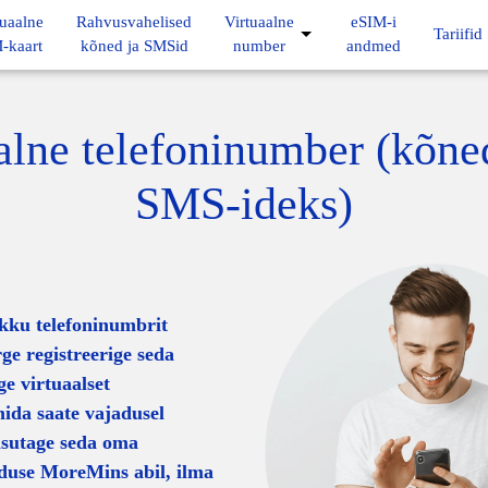
tuaalne
Rahvusvahelised
Virtuaalne
eSIM-i
Tariifid
-kaart
kõned ja SMSid
number
andmed
alne telefoninumber (kõne
SMS-ideks)
ikku telefoninumbrit
rge registreerige seda
ge virtuaalset
mida saate vajadusel
asutage seda oma
nduse MoreMins abil, ilma