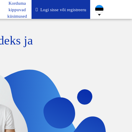
Korduma
kippuvad
Logi sisse või registreeru
küsimused
deks ja