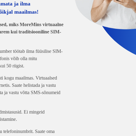
amata ja ilma
õikjal maailmas!
ised, miks MoreMins virtuaalne
rem kui traditsiooniline SIM-
number töötab ilma füüsilise SIM-
fonis võib olla mitu
ui 50 riigist.
hti kogu maailmas. Virtuaalsed
netis. Saate helistada ja vastu
ata ja vastu võtta SMS-sõnumeid
dmistasusid. Ei mingeid
istamine.
kku telefoninumbrit. Saate oma