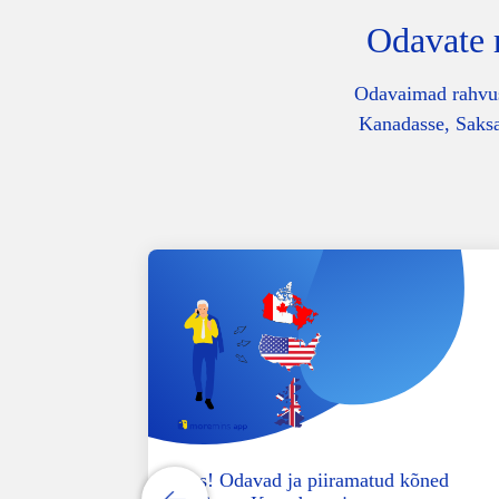
Odavate 
Odavaimad rahvus
Kanadasse, Saksa
sse
Uus! Odavad ja piiramatud kõned