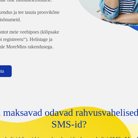
endus ja tee tasuta proovikõne
visõnumeid.
ntot meie veebipoes (klõpsake
 registreeru“). Helistage ja
ale MoreMins rakendusega.
uta
u maksavad odavad rahvusvahelised
SMS-id?