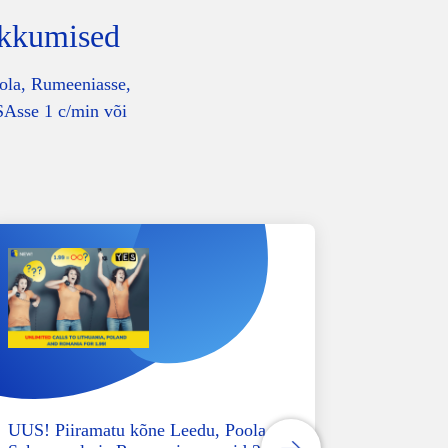
akkumised
ola, Rumeeniasse,
SAsse 1 c/min või
UUS! Piiramatu kõne Leedu, Poola,
Tasuta k