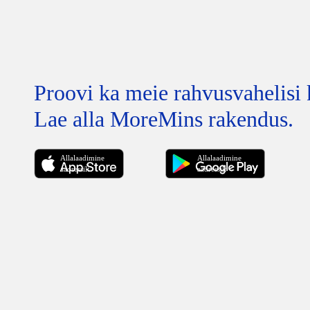
Proovi ka meie rahvusvahelisi 
Lae alla MoreMins rakendus.
Allalaadimine
Allalaadimine
aadressilt
aadressilt