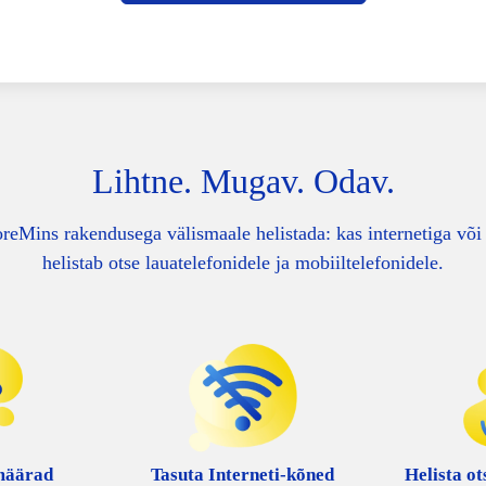
Lihtne. Mugav. Odav.
reMins rakendusega välismaale helistada: kas internetiga võ
helistab otse lauatelefonidele ja mobiiltelefonidele.
määrad
Tasuta Interneti-kõned
Helista ot