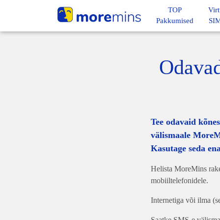
TOP
Vir
Pakkumised
SIM
Odavad
Tee odavaid kõnes
välismaale MoreM
Kasutage seda ena
Helista MoreMins rake
mobiiltelefonidele.
Internetiga või ilma (s
Saatke SMS-e välismaa