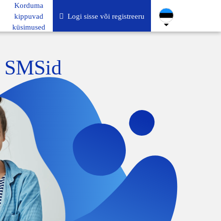
Korduma
kippuvad
Logi sisse või registreeru
küsimused
a SMSid