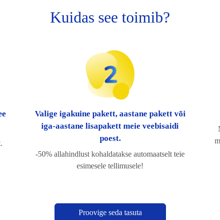
Kuidas see toimib?
ee
Valige igakuine pakett, aastane pakett või
iga-aastane lisapakett meie veebisaidi
poest.
m
.
-50% allahindlust kohaldatakse automaatselt teie
esimesele tellimusele!
Proovige seda tasuta