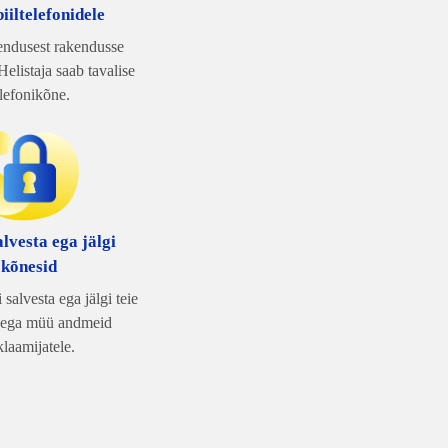
iiltelefonidele
endusest rakendusse
Helistaja saab tavalise
elefonikõne.
alvesta ega jälgi
kõnesid
salvesta ega jälgi teie
 ega müü andmeid
klaamijatele.