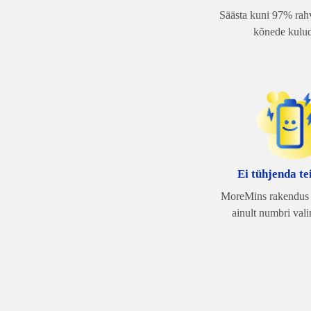
Säästa kuni 97% rah
kõnede kulud
Ei tühjenda te
MoreMins rakendus 
ainult numbri vali