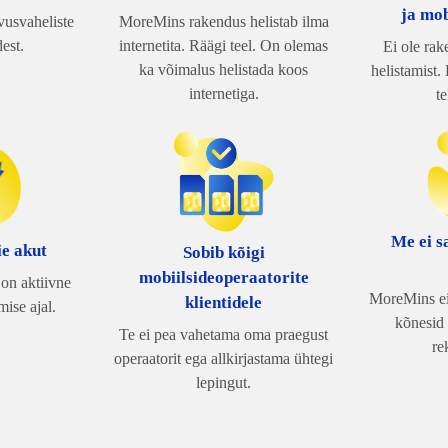
ja mob
vusvaheliste
MoreMins rakendus helistab ilma
est.
internetita. Räägi teel. On olemas
Ei ole rak
ka võimalus helistada koos
helistamist. 
internetiga.
t
Me ei s
ie akut
Sobib kõigi
mobiilsideoperaatorite
on aktiivne
MoreMins ei 
klientidele
mise ajal.
kõnesid
Te ei pea vahetama oma praegust
re
operaatorit ega allkirjastama ühtegi
lepingut.