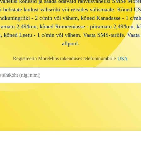
vahelisi kõnesid ja saada odavaid rahvusvahelisi SMSe More
 helistate kodust välisriiki või reisides välismaale. Kõned U
dkuningriiki - 2 c/min või vähem, kõned Kanadasse - 1 c/mi
ramatu 2,49/kuu, kõned Rumeeniasse - piiramatu 2,49/kuu, k
 kõned Leetu - 1 c/min või vähem. Vaata SMS-tariife. Vaata 
allpool.
Registreerin MoreMins rakenduses telefoninumbrile
USA