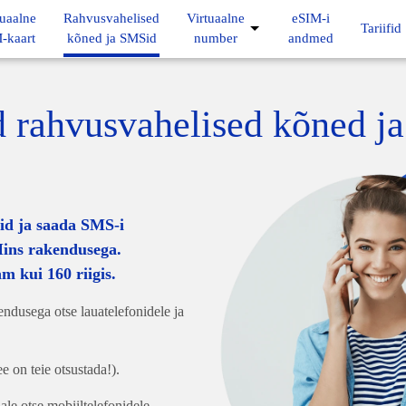
tuaalne
Rahvusvahelised
Virtuaalne
eSIM-i
Tariifid
-kaart
kõned ja SMSid
number
andmed
 rahvusvahelised kõned j
id ja saada SMS-i
ins rakendusega.
m kui 160 riigis.
ndusega otse lauatelefonidele ja
ee on teie otsustada!).
le otse mobiiltelefonidele.