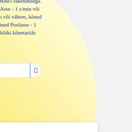
Mins'i rakendusega.
SAsse - 1 c/min või
n või vähem, kõned
õned Poolasse - 1
kõiki kõnetariife