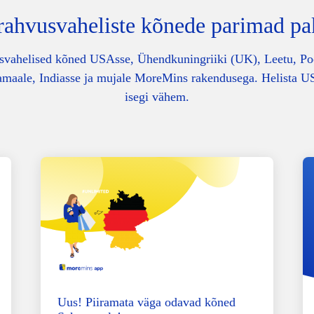
rahvusvaheliste kõnede parimad p
vahelised kõned USAsse, Ühendkuningriiki (UK), Leetu, Po
maale, Indiasse ja mujale MoreMins rakendusega. Helista U
isegi vähem.
Uus! Piiramata väga odavad kõned