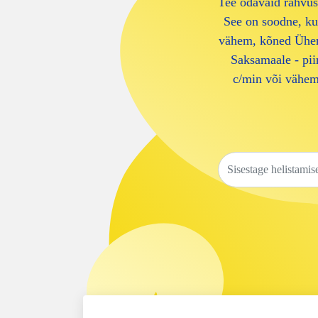
Tee odavaid rahvus
See on soodne, kui
vähem, kõned Ühen
Saksamaale - pii
c/min või vähem,