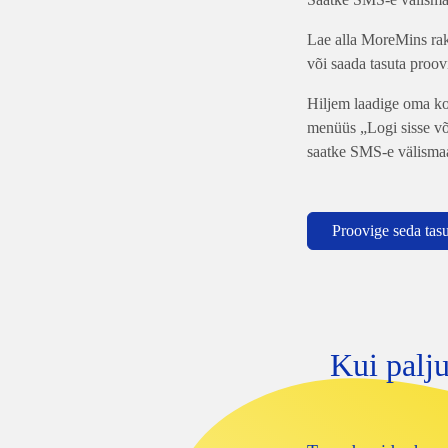
Lae alla MoreMins rak
või saada tasuta proo
Hiljem laadige oma ko
menüüs „Logi sisse või
saatke SMS-e välisma
Proovige seda tas
Kui palj