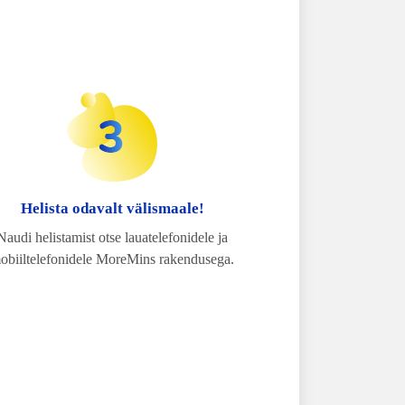
Helista odavalt välismaale!
Naudi helistamist otse lauatelefonidele ja
obiiltelefonidele MoreMins rakendusega.