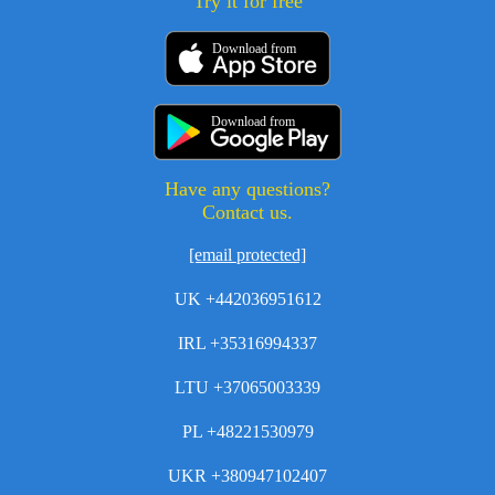
Try it for free
Download from
Download from
Have any questions?
Contact us.
[email protected]
UK +442036951612
IRL +35316994337
LTU +37065003339
PL +48221530979
UKR +380947102407