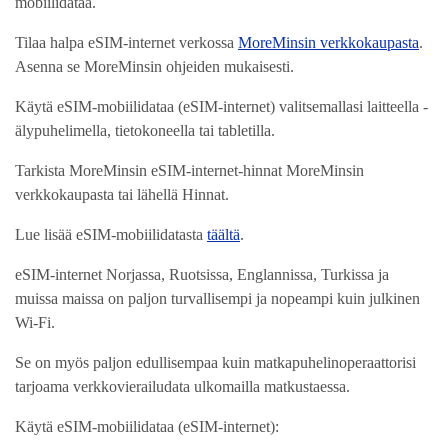
mobiilidataa.
Tilaa halpa eSIM-internet verkossa
MoreMinsin verkkokaupasta
.
Asenna se MoreMinsin ohjeiden mukaisesti.
Käytä eSIM-mobiilidataa (eSIM-internet) valitsemallasi laitteella -
älypuhelimella, tietokoneella tai tabletilla.
Tarkista MoreMinsin eSIM-internet-hinnat MoreMinsin
verkkokaupasta tai lähellä Hinnat.
Lue lisää eSIM-mobiilidatasta
täältä
.
eSIM-internet Norjassa, Ruotsissa, Englannissa, Turkissa ja
muissa maissa on paljon turvallisempi ja nopeampi kuin julkinen
Wi-Fi.
Se on myös paljon edullisempaa kuin matkapuhelinoperaattorisi
tarjoama verkkovierailudata ulkomailla matkustaessa.
Käytä eSIM-mobiilidataa (eSIM-internet):