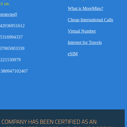
t us.
What is MoreMins?
protected]
Cheap International Calls
42036951612
Virtual Number
35316994337
Internet for Travels
37065003339
eSIM
8221530979
380947102407