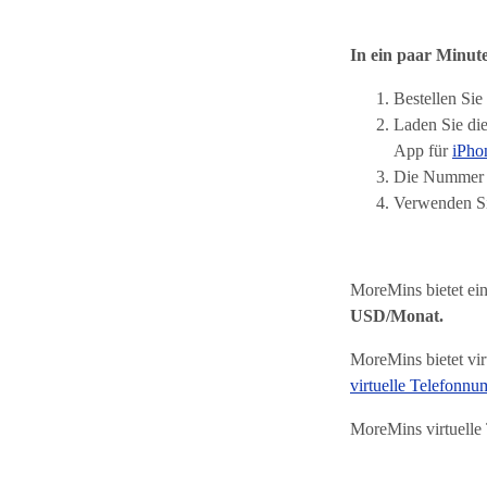
In ein paar Minute
Bestellen Sie
Laden Sie di
App für
iPho
Die Nummer e
Verwenden Si
MoreMins bietet ei
USD/Monat.
MoreMins bietet vir
virtuelle Telefonn
MoreMins virtuelle