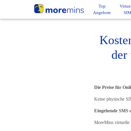
Top
Virtue
Angebote
SI
Koste
der
Die Preise für On
Keine physische SI
Eingehende SMS un
MoreMins virtuelle