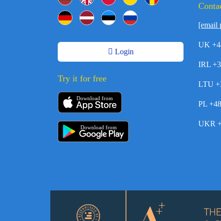
Contac
[email 
UK +4
Login
IRL +
Try it for free
LTU +
Download from
PL +4
UKR +
Download from