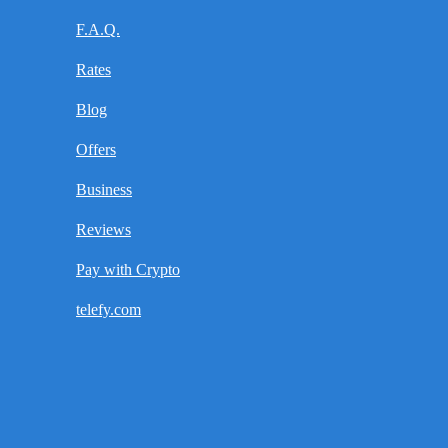
F.A.Q.
Rates
Blog
Offers
Business
Reviews
Pay with Crypto
telefy.com