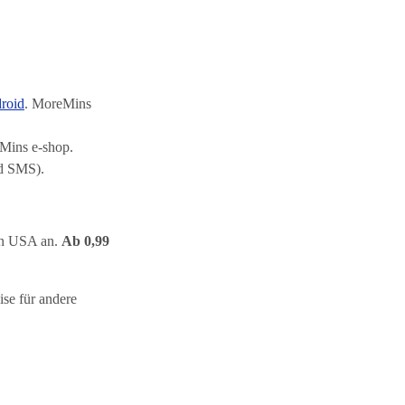
roid
. MoreMins
Mins e-shop.
nd SMS).
den USA an.
Ab 0,99
ise für andere