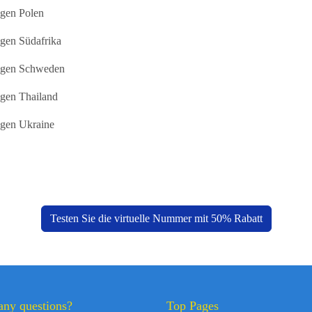
gen Polen
gen Südafrika
ngen Schweden
gen Thailand
gen Ukraine
Testen Sie die virtuelle Nummer mit 50% Rabatt
any questions?
Top Pages