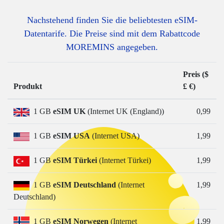
Nachstehend finden Sie die beliebtesten eSIM-
Datentarife. Die Preise sind mit dem Rabattcode
MOREMINS angegeben.
Preis ($
Produkt
£ €)
1 GB
eSIM UK
(Internet UK (England))
0,99
1 GB
eSIM USA
(Internet USA)
1,99
1 GB
eSIM Türkei
(Internet Türkei)
1,99
1 GB
eSIM Deutschland
(Internet
1,99
Deutschland)
1 GB
eSIM Norwegen
(Internet
1,99