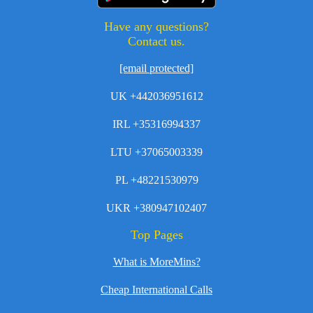
Have any questions?
Contact us.
[email protected]
UK +442036951612
IRL +35316994337
LTU +37065003339
PL +48221530979
UKR +380947102407
Top Pages
What is MoreMins?
Cheap International Calls