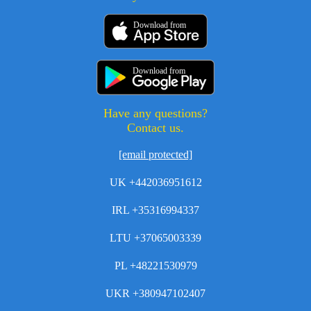
Download from
Download from
Have any questions?
Contact us.
[email protected]
UK +442036951612
IRL +35316994337
LTU +37065003339
PL +48221530979
UKR +380947102407