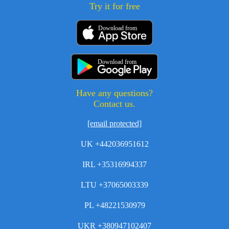
Try it for free
Download from
Download from
Have any questions?
Contact us.
[email protected]
UK +442036951612
IRL +35316994337
LTU +37065003339
PL +48221530979
UKR +380947102407