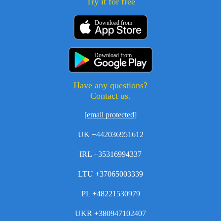
Try it for free
Download from
Download from
Have any questions?
Contact us.
[email protected]
UK +442036951612
IRL +35316994337
LTU +37065003339
PL +48221530979
UKR +380947102407