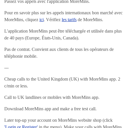
Passez vos appels avec l'application MoreMins.
Pour en savoir plus sur les appels internationaux bon marché avec
MoreMins, cliquez
ici
. Vérifiez
les tarifs
de MoreMins.
L'application MoreMins peut être téléchargée et utilisée dans plus
de 40 pays (Europe, États-Unis, Canada).
Pas de contrat. Convient aux clients de tous les opérateurs de
téléphonie mobile.
---
Cheap calls to the United Kingdom (UK) with MoreMins app. 2
c/min or less.
Call to UK landlines or mobiles with MoreMins app.
Download MoreMins app and make a free test call.
Later top-up your account on MoreMins website shop (click
'Login or Register'
in the menu). Make your calls with MoreMins