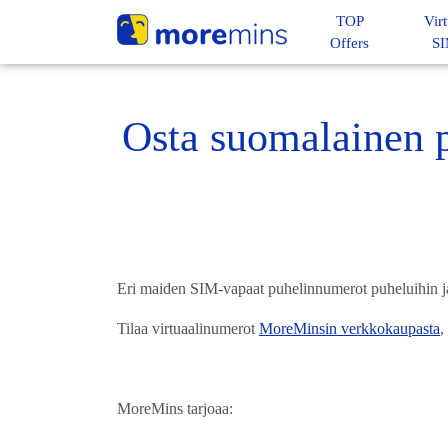
TOP
Virt
Offers
S
Osta suomalainen 
Eri maiden SIM-vapaat puhelinnumerot puheluihin ja 
Tilaa virtuaalinumerot
MoreMinsin verkkokaupasta
,
MoreMins tarjoaa: