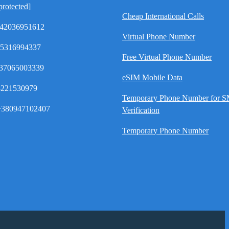
protected]
Cheap International Calls
42036951612
Virtual Phone Number
35316994337
Free Virtual Phone Number
37065003339
eSIM Mobile Data
8221530979
Temporary Phone Number for 
380947102407
Verification
Temporary Phone Number