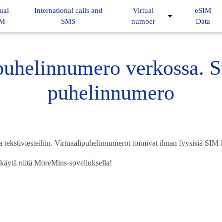
ual
International calls and
Virtual
eSIM
IM
SMS
number
Data
puhelinnumero verkossa. S
puhelinnumero
tekstiviesteihin. Virtuaalipuhelinnumerot toimivat ilman fyysisiä SIM-k
 käytä niitä MoreMins-sovelluksella!