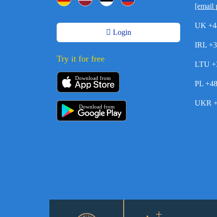
[email 
UK +4
Login
IRL +
Try it for free
LTU +
Download from
PL +4
UKR +
Download from