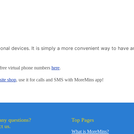
nal devices. It is simply a more convenient way to have an
free virtual phone numbers
here
.
ite shop
, use it for calls and SMS with MoreMins app!
any questions?
Top Pages
t us.
What is MoreMins?