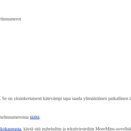
elinnumerot
ta. Se on yksinkertaisesti kätevämpi tapa saada ylimääräinen paikalline
uhelinnumeroista
täältä
.
kokaupasta
, käytä sitä puheluihin ja tekstiviesteihin MoreMins-sovelluk