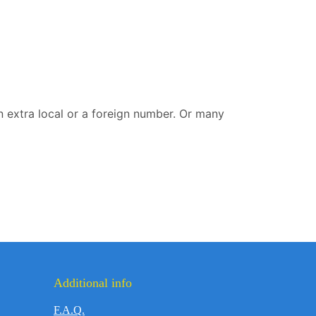
 extra local or a foreign number. Or many
Additional info
F.A.Q.