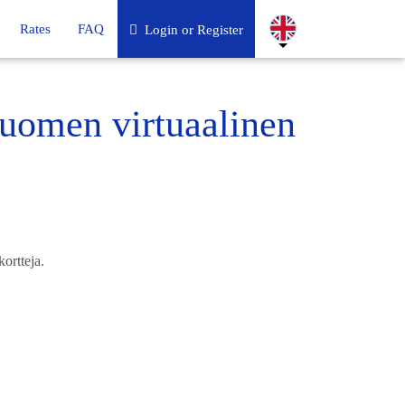
Rates
FAQ
Login or Register
uomen virtuaalinen
ortteja.