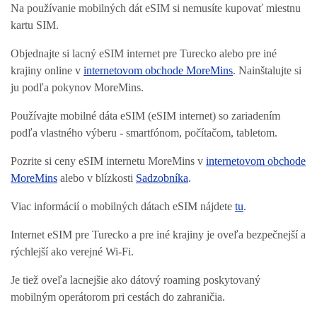
Na používanie mobilných dát eSIM si nemusíte kupovať miestnu
kartu SIM.
Objednajte si lacný eSIM internet pre Turecko alebo pre iné
krajiny online v
internetovom obchode MoreMins
. Nainštalujte si
ju podľa pokynov MoreMins.
Používajte mobilné dáta eSIM (eSIM internet) so zariadením
podľa vlastného výberu - smartfónom, počítačom, tabletom.
Pozrite si ceny eSIM internetu MoreMins v
internetovom obchode
MoreMins
alebo v blízkosti
Sadzobníka
.
Viac informácií o mobilných dátach eSIM nájdete
tu
.
Internet eSIM pre Turecko a pre iné krajiny je oveľa bezpečnejší a
rýchlejší ako verejné Wi-Fi.
Je tiež oveľa lacnejšie ako dátový roaming poskytovaný
mobilným operátorom pri cestách do zahraničia.