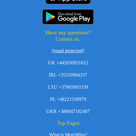
Download from
Have any questions?
Contact us.
[email protected]
UK +442036951612
IRL +35316994337
LTU +37065003339
PL +48221530979
UKR +380947102407
Top Pages
What is MoreMins?