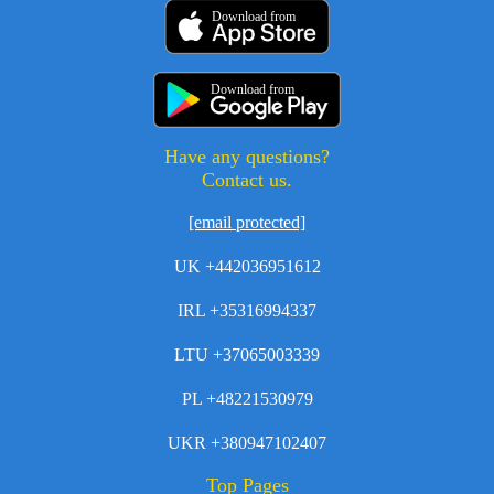
Download from
Download from
Have any questions?
Contact us.
[email protected]
UK +442036951612
IRL +35316994337
LTU +37065003339
PL +48221530979
UKR +380947102407
Top Pages