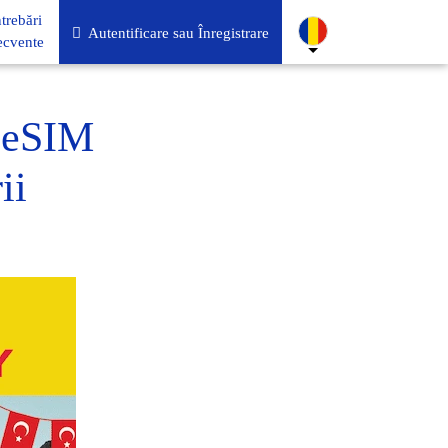
ntrebări
Autentificare sau Înregistrare
ecvente
. eSIM
ii