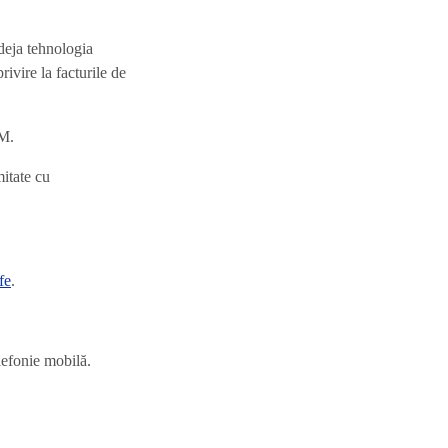
 deja tehnologia
rivire la facturile de
IM.
mitate cu
ife
.
lefonie mobilă.