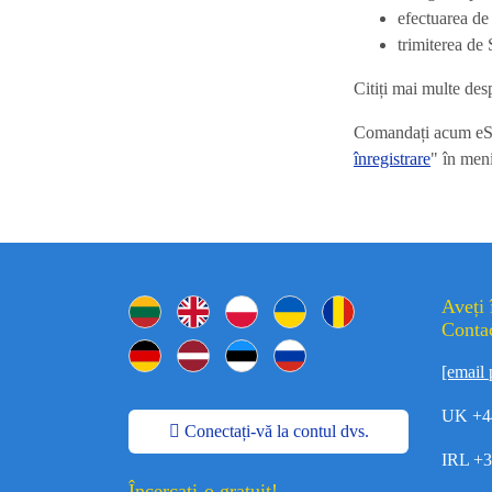
efectuarea de
trimiterea de
Citiți mai multe de
Comandați acum eSIM
înregistrare
" în meni
Aveți 
Contac
[email 
UK +4
Conectați-vă la contul dvs.
IRL +
Încercați-o gratuit!