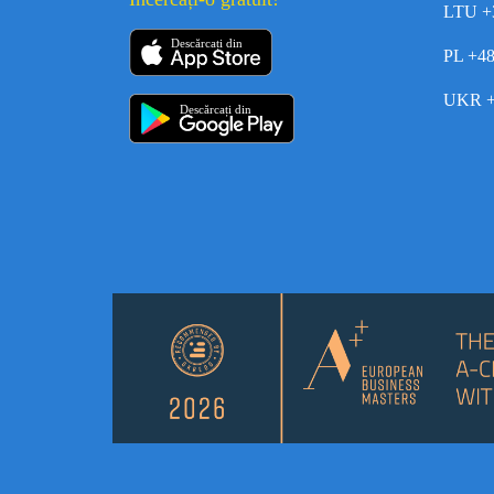
LTU +
Descărcați din
PL +4
UKR +
Descărcați din