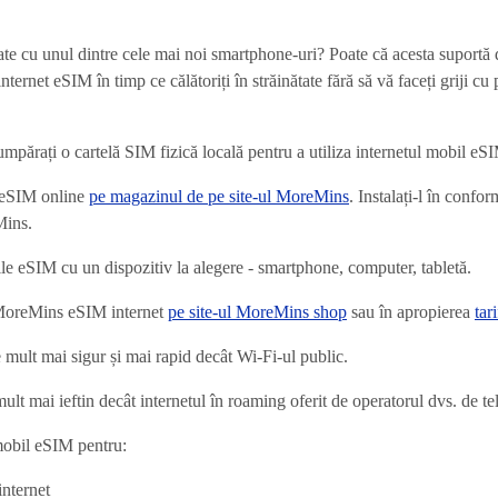
ătate cu unul dintre cele mai noi smartphone-uri? Poate că acesta suportă
ernet eSIM în timp ce călătoriți în străinătate fără să vă faceți griji cu p
mpărați o cartelă SIM fizică locală pentru a utiliza internetul mobil eS
 eSIM online
pe magazinul de pe site-ul MoreMins
. Instalați-l în confor
Mins.
ile eSIM cu un dispozitiv la alegere - smartphone, computer, tabletă.
e MoreMins eSIM internet
pe site-ul MoreMins shop
sau în apropierea
tar
 mult mai sigur și mai rapid decât Wi-Fi-ul public.
lt mai ieftin decât internetul în roaming oferit de operatorul dvs. de te
 mobil eSIM pentru:
internet