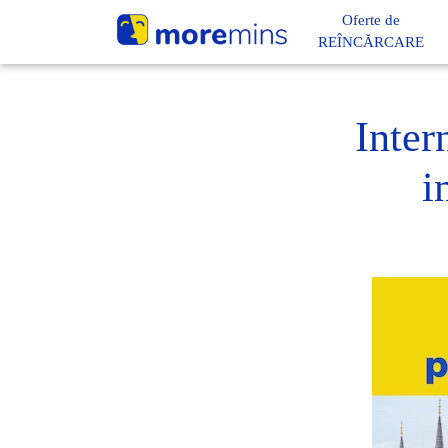
Oferte de
REÎNCĂRCARE
Inter
i