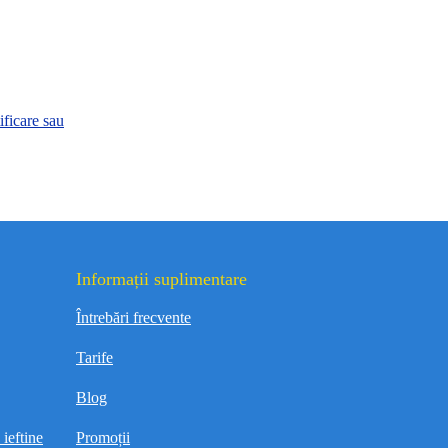
ificare sau
Informații suplimentare
Întrebări frecvente
Tarife
Blog
ieftine
Promoții