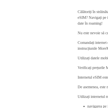
Călătoriți în străin
eSIM? Navigați pe int
date în roaming!
Nu este nevoie să cu
Comandați internet
instrucțiunile More
Utilizați datele mob
Verificați prețuril
Internetul eSIM este
De asemenea, este mu
Utilizați internetul
navigarea pe 