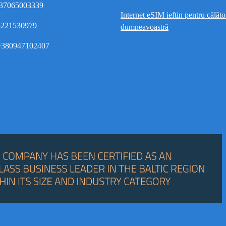
37065003339
Internet eSIM ieftin pentru călător
8221530979
dumneavoastră
380947102407