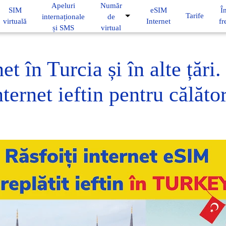
Apeluri
Număr
SIM
eSIM
Î
Tarife
internaționale
de
virtuală
Internet
fr
și SMS
virtual
net în Turcia și în alte țări
nternet ieftin pentru călător