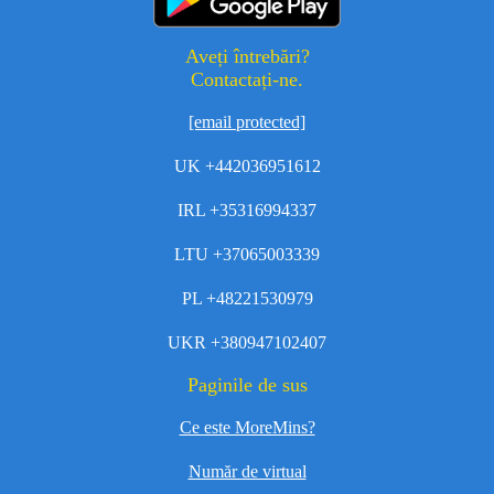
Aveți întrebări?
Contactați-ne.
[email protected]
UK +442036951612
IRL +35316994337
LTU +37065003339
PL +48221530979
UKR +380947102407
Paginile de sus
Ce este MoreMins?
Număr de virtual