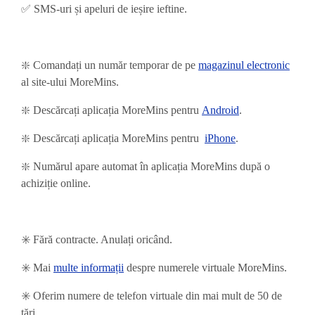
✅ SMS-uri și apeluri de ieșire ieftine.
❇️ Comandați un număr temporar de pe
magazinul electronic
al site-ului MoreMins.
❇️ Descărcați aplicația MoreMins pentru
Android
.
❇️
Descărcați aplicația MoreMins pentru
iPhone
.
❇️ Numărul apare automat în aplicația MoreMins după o
achiziție online.
✳️ Fără contracte. Anulați oricând.
✳️ Mai
multe informații
despre numerele virtuale MoreMins.
✳️ Oferim numere de telefon virtuale din mai mult de 50 de
țări.