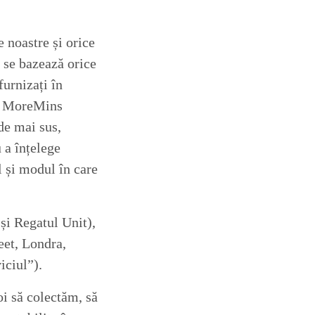
 noastre și orice
e se bazează orice
furnizați în
lă MoreMins
de mai sus,
 a înțelege
l și modul în care
și Regatul Unit),
eet, Londra,
iciul”).
oi să colectăm, să