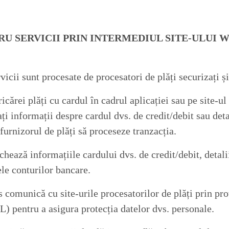
RU SERVICII PRIN INTERMEDIUL SITE-ULUI W
vicii sunt procesate de procesatori de plăți securizați și 
icărei plăți cu cardul în cadrul aplicației sau pe site-ul
ați informații despre cardul dvs. de credit/debit sau det
furnizorul de plăți să proceseze tranzacția.
ează informațiile cardului dvs. de credit/debit, detali
le conturilor bancare.
comunică cu site-urile procesatorilor de plăți prin pr
) pentru a asigura protecția datelor dvs. personale.