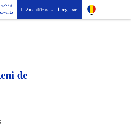
ntrebări
Autentificare sau Înregistrare
ecvente
meni de
s