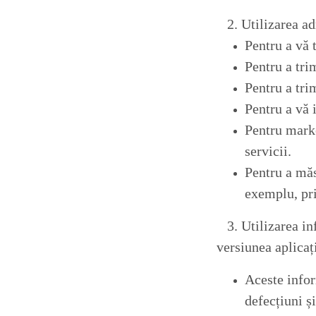
2. Utilizarea adr
Pentru a vă t
Pentru a tri
Pentru a tri
Pentru a vă 
Pentru marke
servicii.
Pentru a mă
exemplu, pri
3. Utilizarea in
versiunea aplicaț
Aceste infor
defecțiuni ș