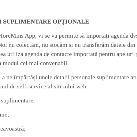
II SUPLIMENTARE OPȚIONALE
MoreMins App, vi se va permite să importați agenda dvs
i nu colectăm, nu stocăm și nu transferăm datele din 
tea utiliza agenda de contacte importată pentru apeluri 
 modul cel mai convenabil.
 a ne împărtăși unele detalii personale suplimentare at
mul de self-service al site-ului web.
e suplimentare
:
me;
avoastră;