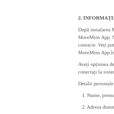
2. INFORMAȚ
După instalarea 
MoreMins App. No
contacte. Veți pu
MoreMins App în
Aveți opțiunea de
conectați la siste
Detalii personal
1. Nume, prenu
2. Adresa dumne