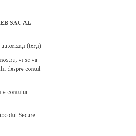
EB SAU AL
autorizați (terți).
 nostru, vi se va
alii despre contul
ile contului
otocolul Secure