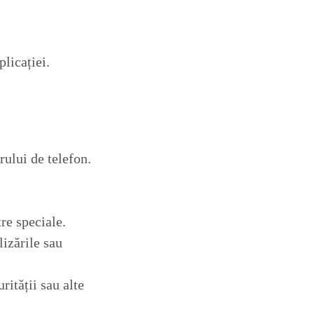
licației.
ului de telefon.
tre speciale.
lizările sau
rității sau alte