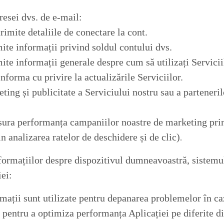
esei dvs. de e-mail:
rimite detaliile de conectare la cont.
mite informații privind soldul contului dvs.
mite informații generale despre cum să utilizați Servicii
informa cu privire la actualizările Serviciilor.
ting și publicitate a Serviciului nostru sau a parteneril
sura performanța campaniilor noastre de marketing pri
n analizarea ratelor de deschidere și de clic)
.
formațiilor despre dispozitivul dumneavoastră, sistemu
iei:
mații sunt utilizate pentru depanarea problemelor în ca
i pentru a optimiza performanța Aplicației pe diferite di