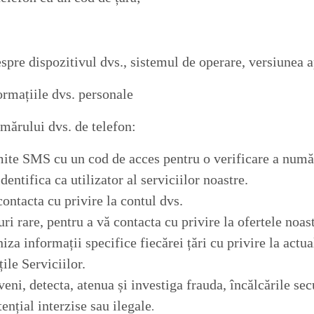
pre dispozitivul dvs., sistemul de operare, versiunea ap
rmațiile dvs. personale
mărului dvs. de telefon:
mite SMS cu un cod de acces pentru o verificare a număr
dentifica ca utilizator al serviciilor noastre.
contacta cu privire la contul dvs.
ri rare, pentru a vă contacta cu privire la ofertele noas
iza informații specifice fiecărei țări cu privire la actua
țile Serviciilor.
eni, detecta, atenua și investiga frauda, încălcările secu
tențial interzise sau ilegale
.