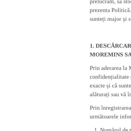
prelucrăm, să sto
prezenta Politică.
sunteți major și 
1. DESCĂRCAR
MOREMINS SA
Prin aderarea la 
confidențialitate 
exacte și că sunt
alăturați sau vă 
Prin înregistrare
următoarele info
1. Numărul de te