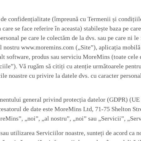
 de confidențialitate (împreună cu Termenii și condițiile
 care se face referire în aceasta) stabilește baza pe car
ersonal pe care le colectăm de la dvs. sau pe care ni le 
-ul nostru www.moremins.com („Site”), aplicația mobi
alt software, produs sau serviciu MoreMins (toate cele 
iile”). Vă rugăm să citiți cu atenție următoarele pentru
cile noastre cu privire la datele dvs. cu caracter persona
mentului general privind protecția datelor (GDPR) (UE 
cesatorul de date este MoreMins Ltd, 71-75 Shelton Str
ins”, „noi”, „al nostru”, „noi” sau „Servicii”, „Serv
sau utilizarea Serviciilor noastre, sunteți de acord ca n