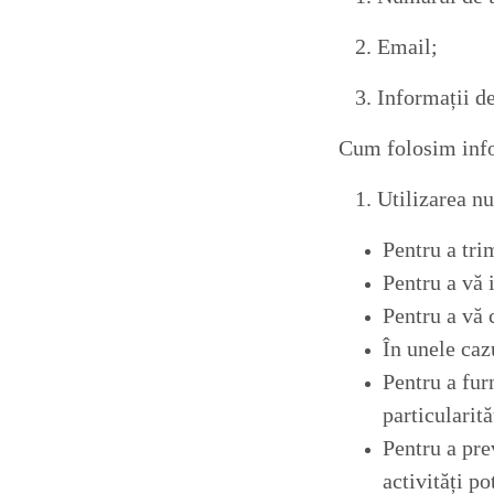
2. Email;
3. Informații des
Cum folosim info
1. Utilizarea nu
Pentru a tri
Pentru a vă i
Pentru a vă 
În unele cazu
Pentru a furn
particularită
Pentru a prev
activități po