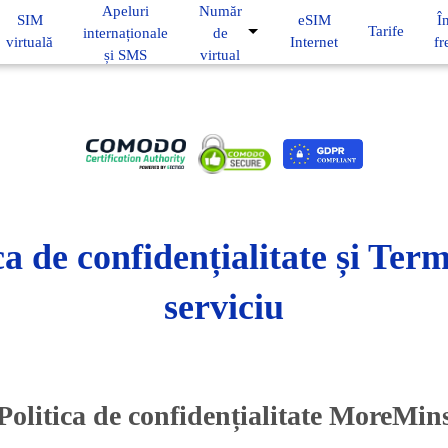
Apeluri
Număr
SIM
eSIM
Î
Tarife
internaționale
de
virtuală
Internet
fr
și SMS
virtual
ca de confidențialitate și Ter
serviciu
Politica de confidențialitate MoreMin