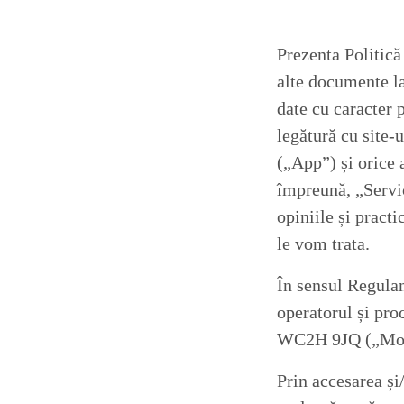
Prezenta Politică
alte documente la
date cu caracter p
legătură cu site
(„App”) și orice 
împreună, „Servic
opiniile și practi
le vom trata.
În sensul Regula
operatorul și pro
WC2H 9JQ („MoreM
Prin accesarea și/