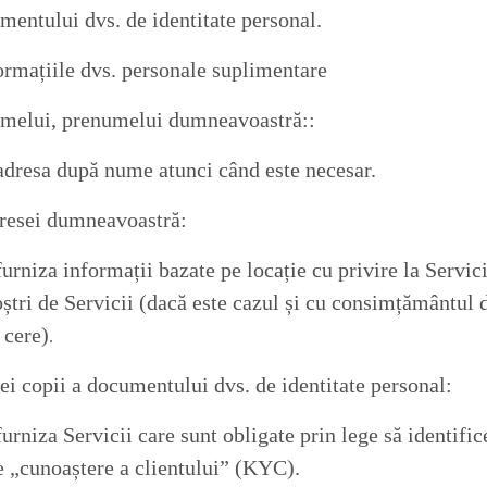
entului dvs. de identitate personal.
rmațiile dvs. personale suplimentare
melui, prenumelui dumneavoastră::
adresa după nume atunci când este necesar.
resei dumneavoastră:
furniza informații bazate pe locație cu privire la Servici
oștri de Servicii (dacă este cazul și cu consimțământul
 cere)
.
i copii a documentului dvs. de identitate personal:
urniza Servicii care sunt obligate prin lege să identifice
e „cunoaștere a clientului” (KYC).