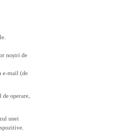
le.
or noștri de
n e-mail (de
l de operare,
zul unei
spozitive.