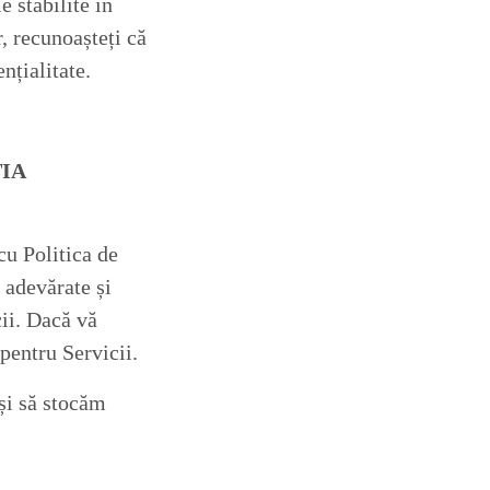
 stabilite în
r, recunoașteți că
nțialitate
.
ȚIA
cu Politica de
i adevărate și
cii. Dacă vă
pentru Servicii.
 și să stocăm