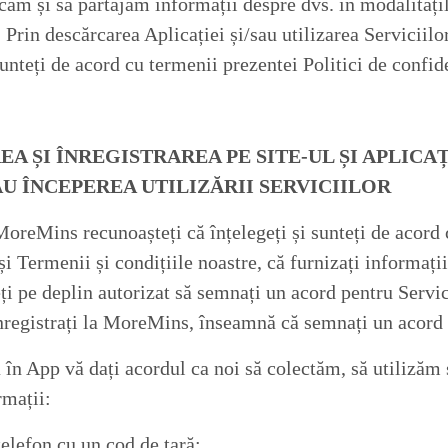
căm și să partajăm informații despre dvs. în modalitățile
 Prin descărcarea Aplicației și/sau utilizarea Serviciilo
sunteți de acord cu termenii prezentei Politici de confide
EA ȘI ÎNREGISTRAREA PE SITE-UL ȘI APLICA
U ÎNCEPEREA UTILIZĂRII SERVICIILOR
MoreMins recunoașteți că înțelegeți și sunteți de acord 
și Termenii și condițiile noastre, că furnizați informați
eți pe deplin autorizat să semnați un acord pentru Servi
înregistrați la MoreMins, înseamnă că semnați un acord 
a în App vă dați acordul ca noi să colectăm, să utilizăm
rmații:
lefon cu un cod de țară;