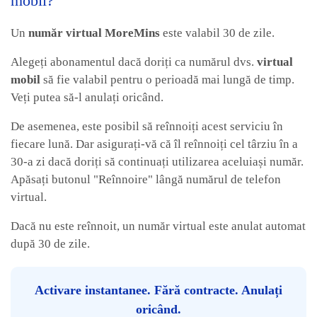
mobil?
Un
număr virtual MoreMins
este valabil 30 de zile.
Alegeți abonamentul dacă doriți ca numărul dvs.
virtual
mobil
să fie valabil pentru o perioadă mai lungă de timp.
Veți putea să-l anulați oricând.
De asemenea, este posibil să reînnoiți acest serviciu în
fiecare lună. Dar asigurați-vă că îl reînnoiți cel târziu în a
30-a zi dacă doriți să continuați utilizarea aceluiași număr.
Apăsați butonul "Reînnoire" lângă numărul de telefon
virtual.
Dacă nu este reînnoit, un număr virtual este anulat automat
după 30 de zile.
Activare instantanee. Fără contracte. Anulați
oricând.