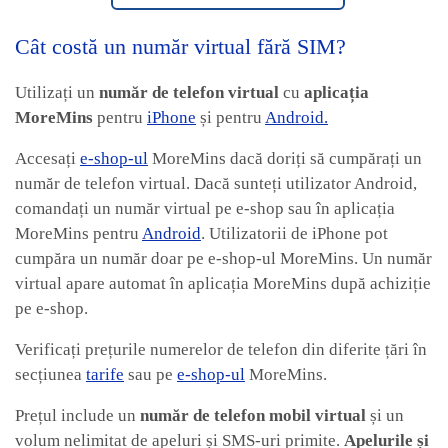
Cât costă un număr virtual fără SIM?
Utilizați un
număr de telefon virtual
cu
aplicația
MoreMins
pentru
iPhone
și pentru
Android.
Accesați
e-shop-ul
MoreMins dacă doriți să cumpărați un
număr de telefon virtual. Dacă sunteți utilizator Android,
comandați un număr virtual pe e-shop sau în aplicația
MoreMins pentru
Android
. Utilizatorii de iPhone pot
cumpăra un număr doar pe e-shop-ul MoreMins. Un număr
virtual apare automat în aplicația MoreMins după achiziție
pe e-shop.
Verificați prețurile numerelor de telefon din diferite țări în
secțiunea
tarife
sau pe
e-shop-ul
MoreMins.
Prețul include un
număr de telefon mobil virtual
și un
volum nelimitat de apeluri și SMS-uri primite.
Apelurile și