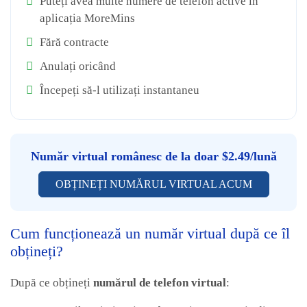
Puteți avea multe numere de telefon active în
aplicația MoreMins
Fără contracte
Anulați oricând
Începeți să-l utilizați instantaneu
Număr virtual românesc de la doar $2.49/lună
OBȚINEȚI NUMĂRUL VIRTUAL ACUM
Cum funcționează un număr virtual după ce îl
obțineți?
După ce obțineți
numărul de telefon virtual
: