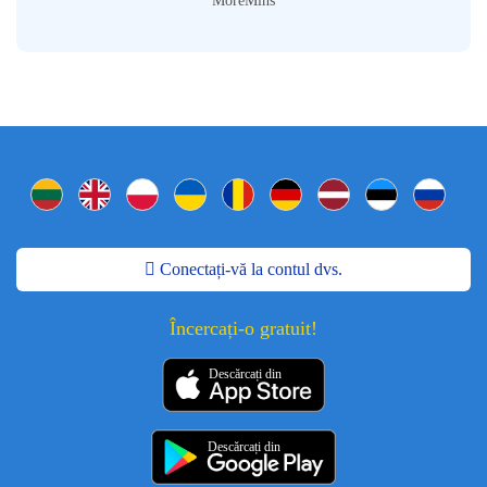
MoreMins
Conectați-vă la contul dvs.
Încercați-o gratuit!
Descărcați din
Descărcați din