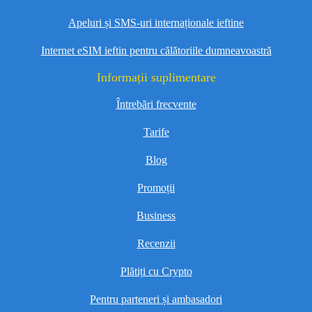
Apeluri și SMS-uri internaționale ieftine
Internet eSIM ieftin pentru călătoriile dumneavoastră
Informații suplimentare
Întrebări frecvente
Tarife
Blog
Promoții
Business
Recenzii
Plătiți cu Crypto
Pentru parteneri și ambasadori