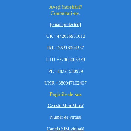
Aveți întrebări?
Contactați-ne.
[email protected]
UK +442036951612
IRL +35316994337
LTU +37065003339
PL +48221530979
UKR +380947102407
Paginile de sus
Ce este MoreMins?
Număr de virtual
Cartela SIM virtuală