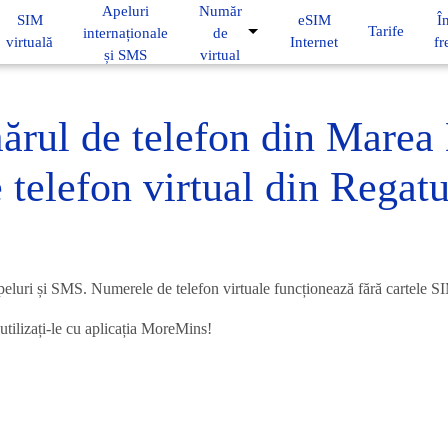
Apeluri
Număr
SIM
eSIM
Î
Tarife
internaționale
de
virtuală
Internet
fr
și SMS
virtual
rul de telefon din Marea B
telefon virtual din Regat
peluri și SMS. Numerele de telefon virtuale funcționează fără cartele SI
 utilizați-le cu aplicația MoreMins!