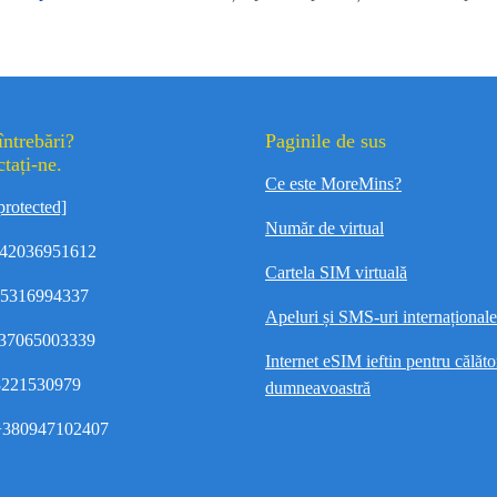
întrebări?
Paginile de sus
tați-ne.
Ce este MoreMins?
protected]
Număr de virtual
42036951612
Cartela SIM virtuală
35316994337
Apeluri și SMS-uri internaționale 
37065003339
Internet eSIM ieftin pentru călător
8221530979
dumneavoastră
380947102407