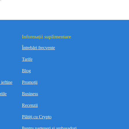
Informații suplimentare
Întrebări frecvente
Tarife
Blog
ieftine
Promoții
iile
Business
Recenzii
Plătiți cu Crypto
Pentru parteneri și ambasadori