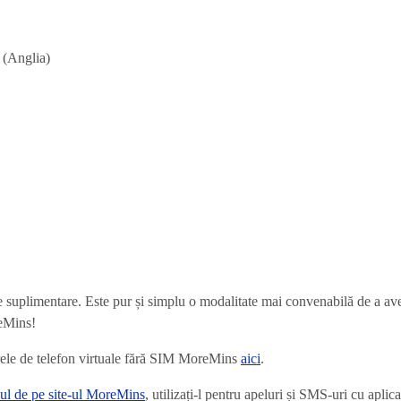
 (Anglia)
 suplimentare. Este pur și simplu o modalitate mai convenabilă de a av
reMins!
rele de telefon virtuale fără SIM MoreMins
aici
.
ul de pe site-ul MoreMins
, utilizați-l pentru apeluri și SMS-uri cu apli