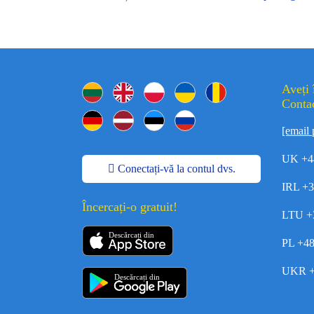
Aveți 
Contac
[email 
UK +4
Conectați-vă la contul dvs.
IRL +
Încercați-o gratuit!
LTU +
Descărcați din
PL +4
UKR +
Descărcați din