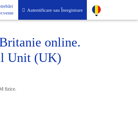
ntrebări
Autentificare sau Înregistrare
ecvente
ritanie online.
ul Unit (UK)
M fizice.