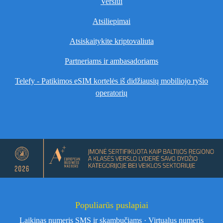
Verslui
Atsiliepimai
Atsiskaitykite kriptovaliuta
Partneriams ir ambasadoriams
Telefy - Patikimos eSIM kortelės iš didžiausių mobiliojo ryšio
operatorių
Populiarūs puslapiai
Laikinas numeris SMS ir skambučiams
·
Virtualus numeris