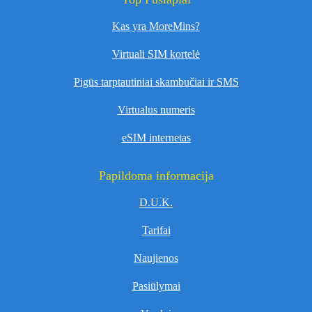
Kas yra MoreMins?
Virtuali SIM kortelė
Pigūs tarptautiniai skambučiai ir SMS
Virtualus numeris
eSIM internetas
Papildoma informacija
D.U.K.
Tarifai
Naujienos
Pasiūlymai