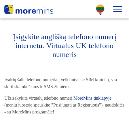
Įsigykite anglišką telefono numerį
internetu. Virtualus UK telefono
numeris
Įvairių šalių telefono numeriai, veikiantys be SIM kortelių, yra
skirti skambučiams ir SMS žinutėms.
Užsisakykite virtualų telefono numerį
MoreMins tinklapyje
(meniu juostoje spauskite "Prisijungti ar Registruotis"), naudokitės
- su MoreMins programėle!