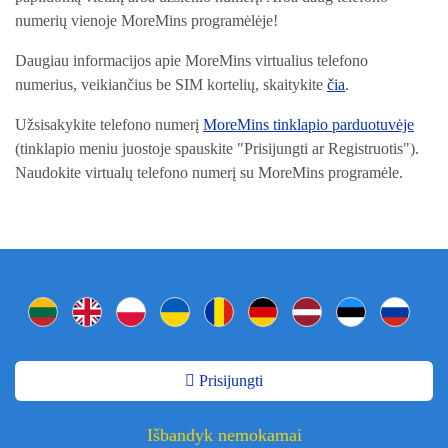
numerių vienoje MoreMins programėlėje!
Daugiau informacijos apie MoreMins virtualius telefono
numerius, veikiančius be SIM kortelių, skaitykite
čia
.
Užsisakykite telefono numerį
MoreMins tinklapio parduotuvėje
(tinklapio meniu juostoje spauskite "Prisijungti ar Registruotis").
Naudokite virtualų telefono numerį su MoreMins programėle.
Prisijungti
Išbandyk nemokamai