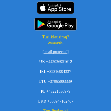
Atsisiųsk iš
Atsisiųsk iš
Turi klausimų?
Susisiek.
[email protected]
UK +442036951612
IRL +35316994337
LTU +37065003339
PL +48221530979
UKR +380947102407
Top Puslapiai