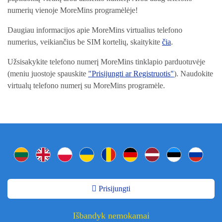
numerių vienoje MoreMins programėlėje!
Daugiau informacijos apie MoreMins virtualius telefono
numerius, veikiančius be SIM kortelių, skaitykite
čia
.
Užsisakykite telefono numerį MoreMins tinklapio parduotuvėje
(meniu juostoje spauskite
"Prisijungti ar Registruotis"
). Naudokite
virtualų telefono numerį su MoreMins programėle.
Prisijungti
Išbandyk nemokamai