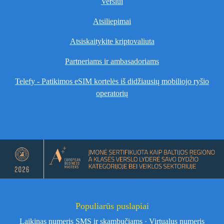
Verslui
Atsiliepimai
Atsiskaitykite kriptovaliuta
Partneriams ir ambasadoriams
Telefy - Patikimos eSIM kortelės iš didžiausių mobiliojo ryšio
operatorių
Populiarūs puslapiai
Laikinas numeris SMS ir skambučiams
·
Virtualus numeris