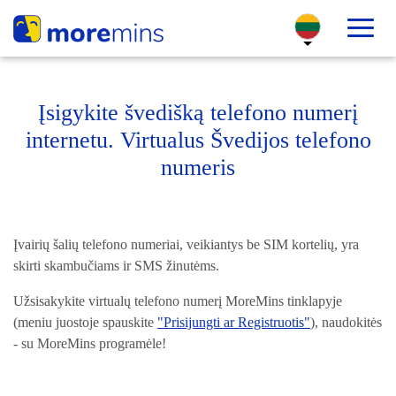
Įsigykite švedišką telefono numerį
internetu. Virtualus Švedijos telefono
numeris
Įvairių šalių telefono numeriai, veikiantys be SIM kortelių, yra
skirti skambučiams ir SMS žinutėms.
Užsisakykite virtualų telefono numerį MoreMins tinklapyje
(meniu juostoje spauskite
"Prisijungti ar Registruotis"
), naudokitės
- su MoreMins programėle!