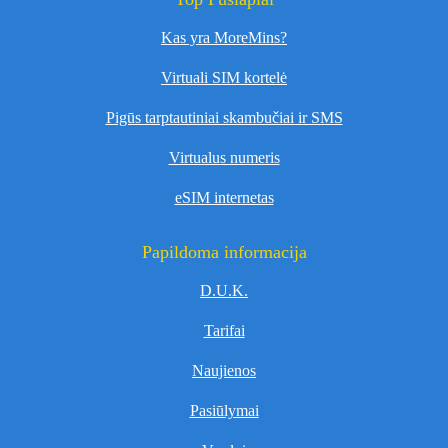
Kas yra MoreMins?
Virtuali SIM kortelė
Pigūs tarptautiniai skambučiai ir SMS
Virtualus numeris
eSIM internetas
Papildoma informacija
D.U.K.
Tarifai
Naujienos
Pasiūlymai