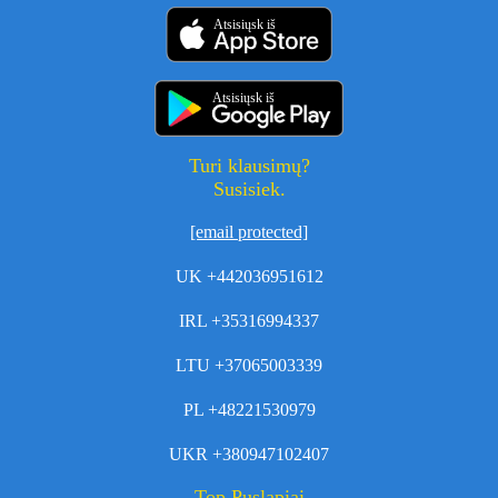
Atsisiųsk iš
Atsisiųsk iš
Turi klausimų?
Susisiek.
[email protected]
UK +442036951612
IRL +35316994337
LTU +37065003339
PL +48221530979
UKR +380947102407
Top Puslapiai