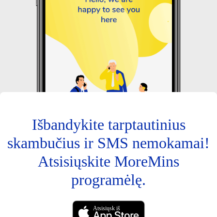
Išbandykite tarptautinius
skambučius ir SMS nemokamai!
Atsisiųskite MoreMins
programėlę.
Atsisiųsk iš