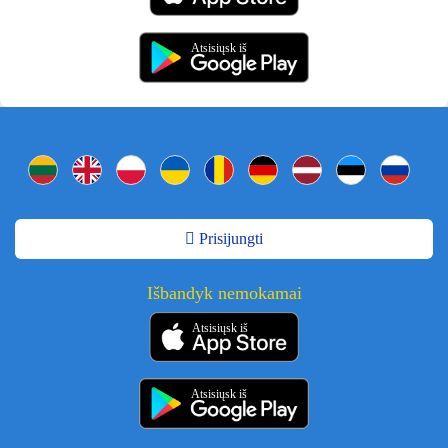
Atsisiųsk iš
Prisijungti
Išbandyk nemokamai
Atsisiųsk iš
Atsisiųsk iš