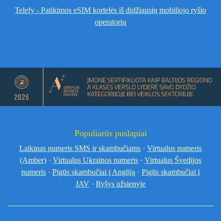
Telefy - Patikimos eSIM kortelės iš didžiausių mobiliojo ryšio
operatorių
Populiarūs puslapiai
Laikinas numeris SMS ir skambučiams
·
Virtualus numeris
(Amber)
·
Virtualus Ukrainos numeris
·
Virtualus Švedijos
numeris
·
Pigūs skambučiai į Angliją
·
Pigūs skambučiai į
JAV
·
Ryšys užsienyje