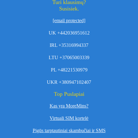
Turi klausimų?
Susisiek.
[email protected]
UK +442036951612
IRL +35316994337
LTU +37065003339
PL +48221530979
UKR +380947102407
Top Puslapiai
Kas yra MoreMins?
Virtuali SIM kortelė
Pigūs tarptautiniai skambučiai ir SMS