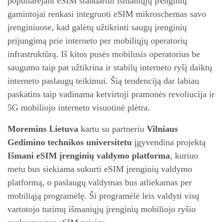
populiarėjant eSIM standartui išmaniųjų įrenginių
gamintojai renkasi integruoti eSIM mikroschemas savo
įrenginiuose, kad galėtų užtikrinti saugų įrenginių
prijungimą prie interneto per mobiliųjų operatorių
infrastruktūrą. Iš kitos pusės mobilusis operatorius be
saugumo taip pat užtikrina ir stabilų interneto ryšį daiktų
interneto paslaugų teikimui. Šią tendenciją dar labiau
paskatins taip vadinama ketvirtoji pramonės revoliucija ir
5G mobiliojo interneto visuotinė plėtra.
Moremins Lietuva
kartu su partneriu
Vilniaus
Gedimino technikos universitetu
įgyvendina projektą
Išmani eSIM įrenginių valdymo platforma
, kuriuo
metu bus siekiama sukurti eSIM įrenginių valdymo
platformą, o paslaugų valdymas bus atliekamas per
mobiliąją programėlę. Ši programėlė leis valdyti visų
vartotojo turimų išmaniųjų įrenginių mobiliojo ryšio