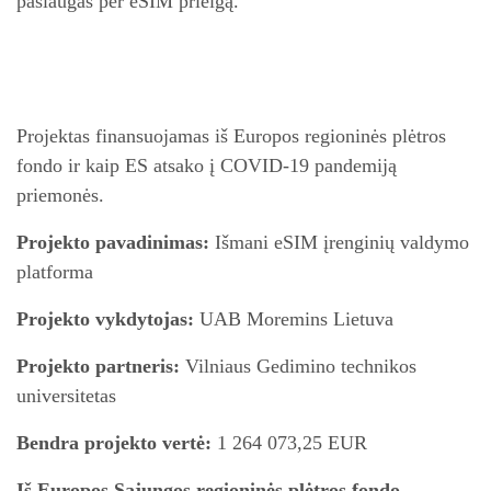
paslaugas per eSIM prieigą.
Projektas finansuojamas iš Europos regioninės plėtros
fondo ir kaip ES atsako į COVID-19 pandemiją
priemonės.
Projekto pavadinimas:
Išmani eSIM įrenginių valdymo
platforma
Projekto vykdytojas:
UAB Moremins Lietuva
Projekto partneris:
Vilniaus Gedimino technikos
universitetas
Bendra projekto vertė:
1 264 073,25 EUR
Iš Europos Sajungos regioninės plėtros fondo