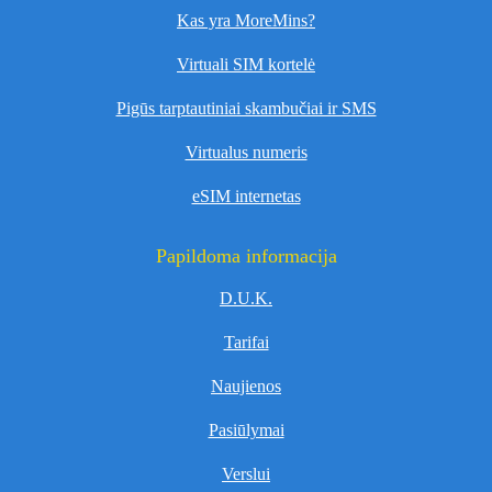
Kas yra MoreMins?
Virtuali SIM kortelė
Pigūs tarptautiniai skambučiai ir SMS
Virtualus numeris
eSIM internetas
Papildoma informacija
D.U.K.
Tarifai
Naujienos
Pasiūlymai
Verslui