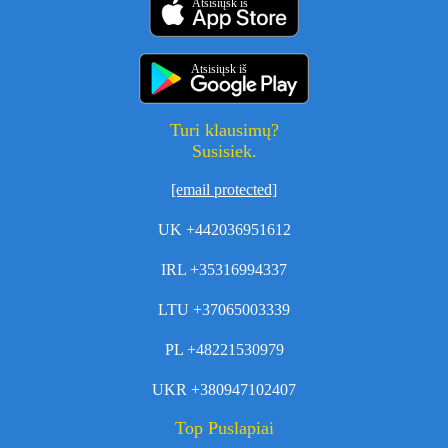
Atsisiųsk iš
Atsisiųsk iš
Turi klausimų?
Susisiek.
[email protected]
UK +442036951612
IRL +35316994337
LTU +37065003339
PL +48221530979
UKR +380947102407
Top Puslapiai