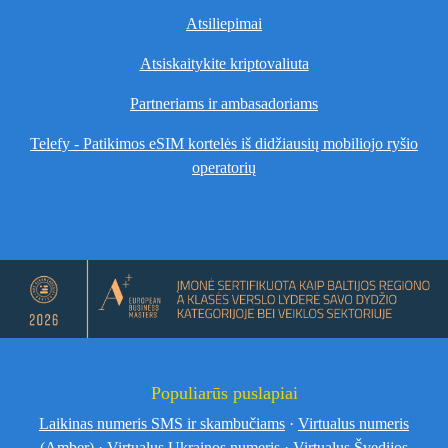
Atsiliepimai
Atsiskaitykite kriptovaliuta
Partneriams ir ambasadoriams
Telefy - Patikimos eSIM kortelės iš didžiausių mobiliojo ryšio
operatorių
Populiarūs puslapiai
Laikinas numeris SMS ir skambučiams
·
Virtualus numeris
(Amber)
·
Virtualus Ukrainos numeris
·
Virtualus Švedijos