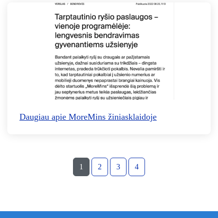
Daugiau apie MoreMins žiniasklaidoje
1
2
3
4