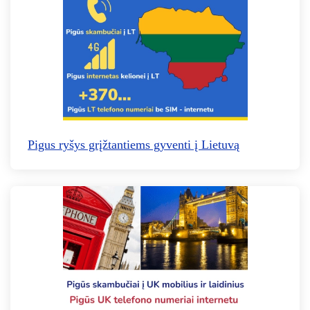
Pigus ryšys grįžtantiems gyventi į Lietuvą