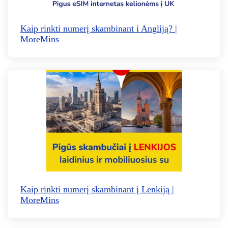
Kaip rinkti numerį skambinant i Angliją? |
MoreMins
Kaip rinkti numerį skambinant į Lenkiją |
MoreMins