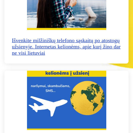
Išvenkite milžiniškų telefono sąskaitų po atostogų
užsienyje. Internetas kelionėms, apie kurį žino dar
ne visi lietuviai