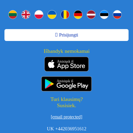
Prisijungti
Išbandyk nemokamai
Atsisiųsk iš
Atsisiųsk iš
Turi klausimų?
Susisiek.
[email protected]
UK +442036951612