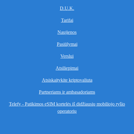
D.U.K.
Tarifai
Naujienos
Pasiūlymai
Verslui
Atsiliepimai
Atsiskaitykite kriptovaliuta
Partneriams ir ambasadoriams
Telefy - Patikimos eSIM kortelės iš didžiausių mobiliojo ryšio
operatorių