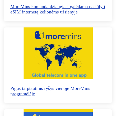
MoreMins komanda džiaugiasi galėdama pasiūlyti
eSIM internetą kelionėms užsienyje
Pigus tarptautinis ryšys vienoje MoreMins
programėlėje