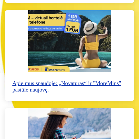
Apie mus spaudoje: „Novaturas“ ir "MoreMins"
pasiūlė naujovę.