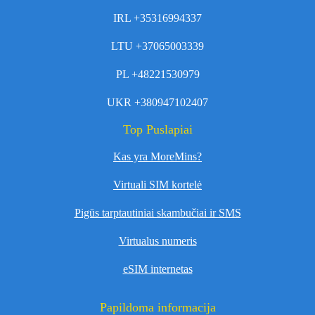
IRL +35316994337
LTU +37065003339
PL +48221530979
UKR +380947102407
Top Puslapiai
Kas yra MoreMins?
Virtuali SIM kortelė
Pigūs tarptautiniai skambučiai ir SMS
Virtualus numeris
eSIM internetas
Papildoma informacija