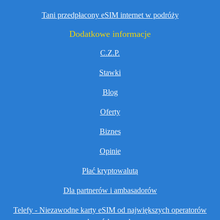
Tani przedpłacony eSIM internet w podróży
Dodatkowe informacje
C.Z.P.
Stawki
Blog
Oferty
Biznes
Opinie
Płać kryptowalutą
Dla partnerów i ambasadorów
Telefy - Niezawodne karty eSIM od największych operatorów