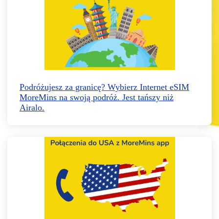
Podróżujesz za granicę? Wybierz Internet eSIM
MoreMins na swoją podróż. Jest tańszy niż
Airalo.