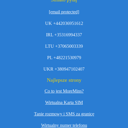
[email protected]
UK +442036951612
IRL +35316994337
LTU +37065003339
PL +48221530979
UKR +380947102407
Najlepsze strony
Co to jest MoreMins?
Wirtualna Karta SIM
Tanie rozmowy i SMS za granicę
Wirtualny numer telefonu