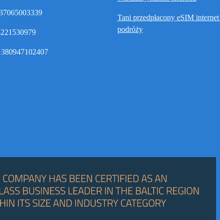
37065003339
Tani przedpłacony eSIM interne
podróży
8221530979
380947102407