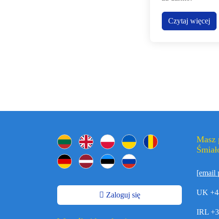
Czytaj więcej
Masz 
Śmiało
[email 
UK +4
Zaloguj się
IRL +