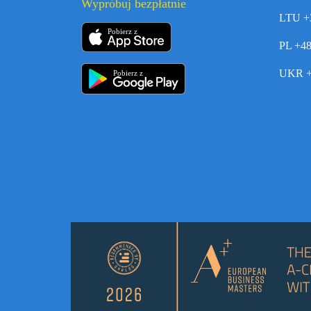
Wypróbuj bezpłatnie
LTU +
Pobierz z
PL +4
UKR +
Pobierz z