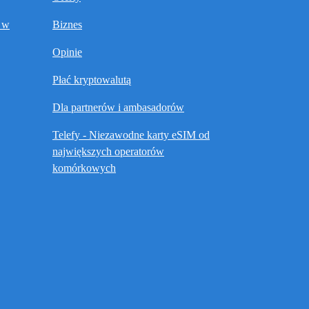
t w
Biznes
Opinie
Płać kryptowalutą
Dla partnerów i ambasadorów
Telefy - Niezawodne karty eSIM od
największych operatorów
komórkowych