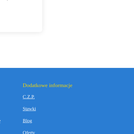
Dodatkowe informacje
C.Z.P.
Stawki
ę
Blog
Oferty