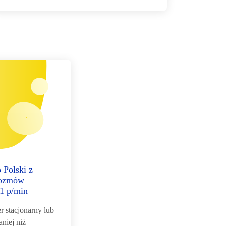
 Polski z
rozmów
 1 p/min
 stacjonarny lub
niej niż