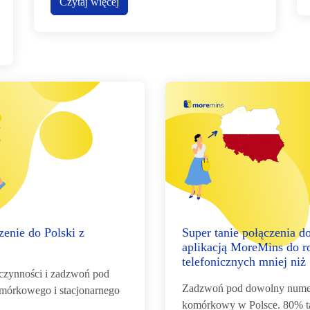
Czytaj więcej
enie do Polski z
Super tanie połączenia do
aplikacją MoreMins do 
telefonicznych mniej niż
czynności i zadzwoń pod
Zadzwoń pod dowolny numer
omórkowego i stacjonarnego
komórkowy w Polsce. 80% ta