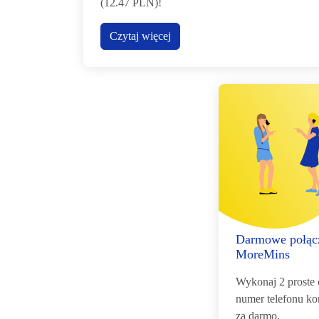
(12.47 PLN)!
Czytaj więcej
Darmowe połącz
MoreMins
Wykonaj 2 proste 
numer telefonu k
za darmo.