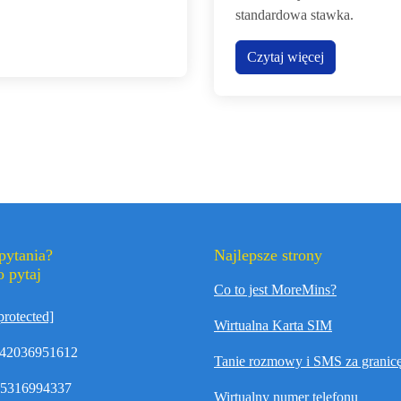
standardowa stawka.
Czytaj więcej
pytania?
Najlepsze strony
 pytaj
Co to jest MoreMins?
protected]
Wirtualna Karta SIM
42036951612
Tanie rozmowy i SMS za granic
35316994337
Wirtualny numer telefonu