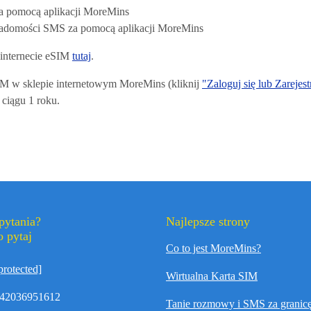
a pomocą aplikacji MoreMins
adomości SMS za pomocą aplikacji MoreMins
 internecie eSIM
tutaj
.
M w sklepie internetowym MoreMins (kliknij
"Zaloguj się lub Zarejest
 ciągu 1 roku.
pytania?
Najlepsze strony
 pytaj
Co to jest MoreMins?
protected]
Wirtualna Karta SIM
42036951612
Tanie rozmowy i SMS za granic