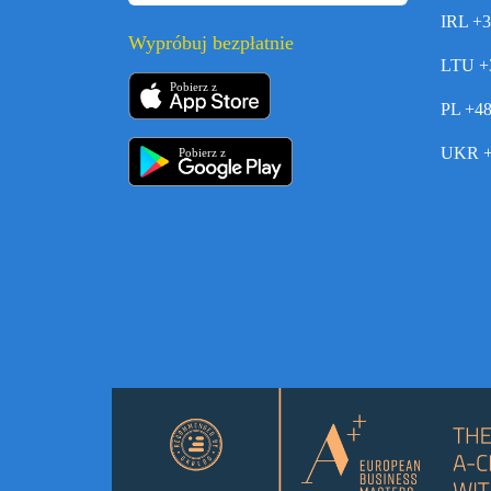
IRL +
Wypróbuj bezpłatnie
LTU +
Pobierz z
PL +4
UKR +
Pobierz z