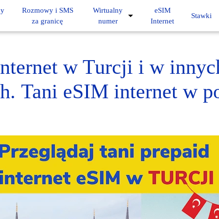
ny
Rozmowy i SMS
Wirtualny
eSIM
Stawki
za granicę
numer
Internet
Internet w Turcji i w innyc
ch. Tani eSIM internet w p