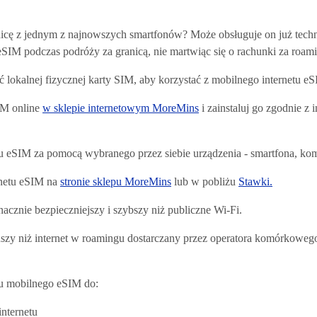
nicę z jednym z najnowszych smartfonów? Może obsługuje on już tech
 eSIM podczas podróży za granicą, nie martwiąc się o rachunki za roam
 lokalnej fizycznej karty SIM, aby korzystać z mobilnego internetu e
IM online
w sklepie internetowym MoreMins
i zainstaluj go zgodnie z i
tu eSIM za pomocą wybranego przez siebie urządzenia - smartfona, komp
rnetu eSIM na
stronie sklepu MoreMins
lub w pobliżu
Stawki.
znacznie bezpieczniejszy i szybszy niż publiczne Wi-Fi.
ańszy niż internet w roamingu dostarczany przez operatora komórkowe
tu mobilnego eSIM do:
internetu