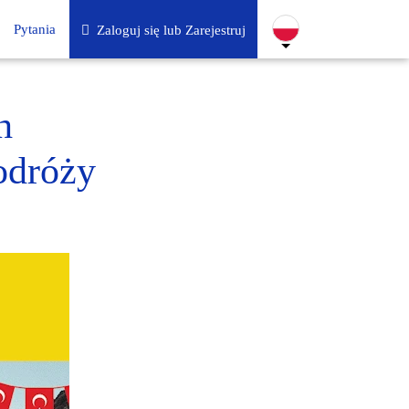
Pytania
Zaloguj się lub Zarejestruj
h
odróży