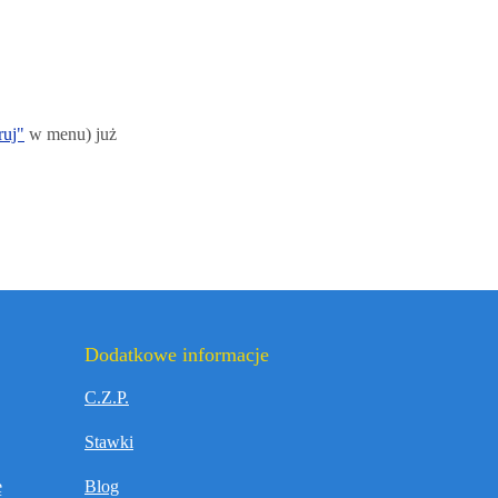
ruj"
w menu) już
Dodatkowe informacje
C.Z.P.
Stawki
ę
Blog