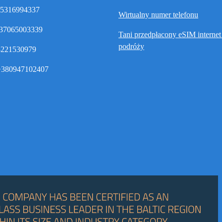
35316994337
Wirtualny numer telefonu
37065003339
Tani przedpłacony eSIM interne
podróży
8221530979
380947102407