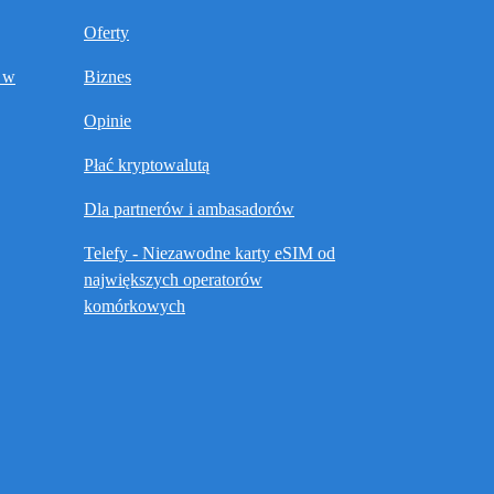
Oferty
t w
Biznes
Opinie
Płać kryptowalutą
Dla partnerów i ambasadorów
Telefy - Niezawodne karty eSIM od
największych operatorów
komórkowych