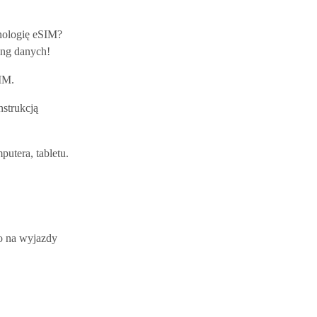
nologię eSIM?
ing danych!
SIM.
nstrukcją
utera, tabletu.
go na wyjazdy