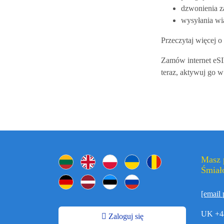
dzwonienia z
wysyłania wi
Przeczytaj więcej o
Zamów internet eSI
teraz, aktywuj go w
Masz 
Śmiało
[email 
UK +4
Zaloguj się