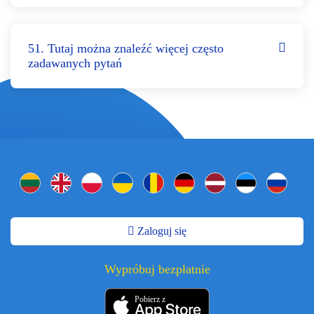
51. Tutaj można znaleźć więcej często
zadawanych pytań
Zaloguj się
Wypróbuj bezpłatnie
Pobierz z