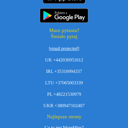
Pobierz z
Masz pytania?
Śmiało pytaj
[email protected]
UK +442036951612
IRL +35316994337
LTU +37065003339
PL +48221530979
UKR +380947102407
Najlepsze strony
Co to jest MoreMins?