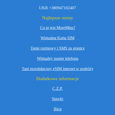
UKR +380947102407
Najlepsze strony
Co to jest MoreMins?
Wirtualna Karta SIM
Tanie rozmowy i SMS za granicę
Wirtualny numer telefonu
Tani przedpłacony eSIM internet w podróży
Dodatkowe informacje
C.Z.P.
Stawki
Blog