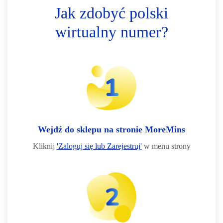
Jak zdobyć polski
wirtualny numer?
Wejdź do sklepu na stronie MoreMins
Kliknij
'Zaloguj się lub Zarejestruj'
w menu strony