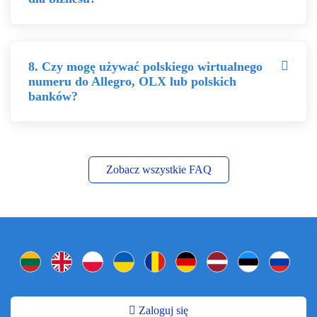
8. Czy mogę używać polskiego wirtualnego
numeru do Allegro, OLX lub polskich
banków?
Zobacz wszystkie FAQ
Zaloguj się