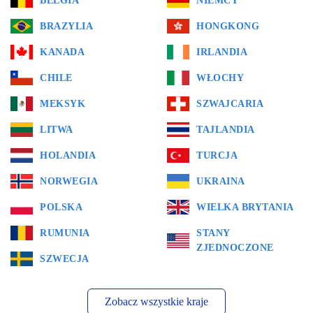
BELGIA
NIEMCY
BRAZYLIA
HONGKONG
KANADA
IRLANDIA
CHILE
WŁOCHY
MEKSYK
SZWAJCARIA
LITWA
TAJLANDIA
HOLANDIA
TURCJA
NORWEGIA
UKRAINA
POLSKA
WIELKA BRYTANIA
RUMUNIA
STANY
ZJEDNOCZONE
SZWECJA
Zobacz wszystkie kraje