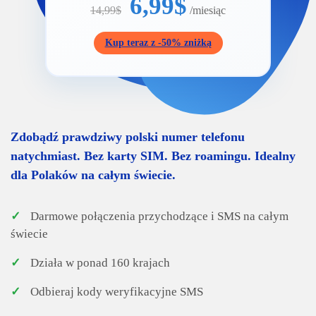
6,99$
14,99$
/miesiąc
Kup teraz z -50% zniżką
Zdobądź prawdziwy polski numer telefonu
natychmiast. Bez karty SIM. Bez roamingu. Idealny
dla Polaków na całym świecie.
✓
Darmowe połączenia przychodzące i SMS na całym
świecie
✓
Działa w ponad 160 krajach
✓
Odbieraj kody weryfikacyjne SMS