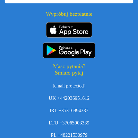
Wypróbuj bezpłatnie
Pobierz z
Pobierz z
Masz pytania?
Śmiało pytaj
[email protected]
UK +442036951612
IRL +35316994337
LTU +37065003339
PL +48221530979