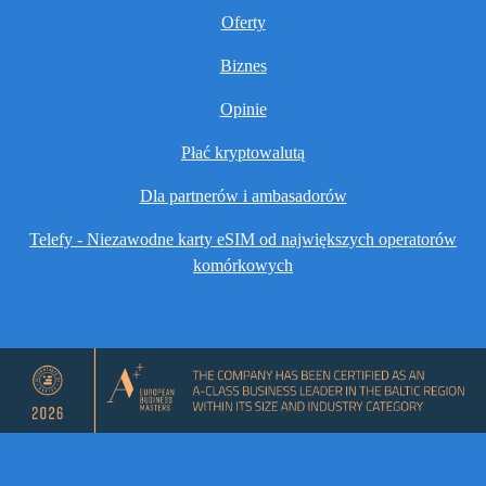
Oferty
Biznes
Opinie
Płać kryptowalutą
Dla partnerów i ambasadorów
Telefy - Niezawodne karty eSIM od największych operatorów
komórkowych