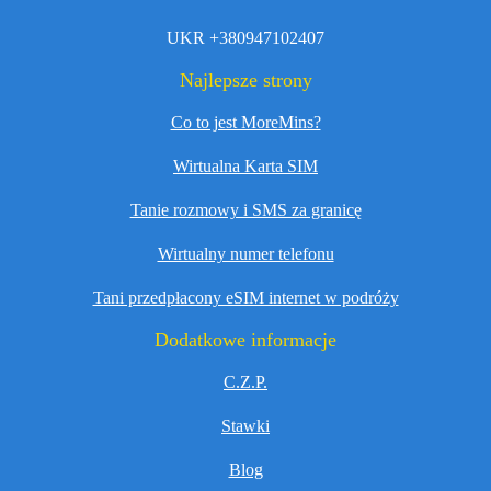
UKR +380947102407
Najlepsze strony
Co to jest MoreMins?
Wirtualna Karta SIM
Tanie rozmowy i SMS za granicę
Wirtualny numer telefonu
Tani przedpłacony eSIM internet w podróży
Dodatkowe informacje
C.Z.P.
Stawki
Blog