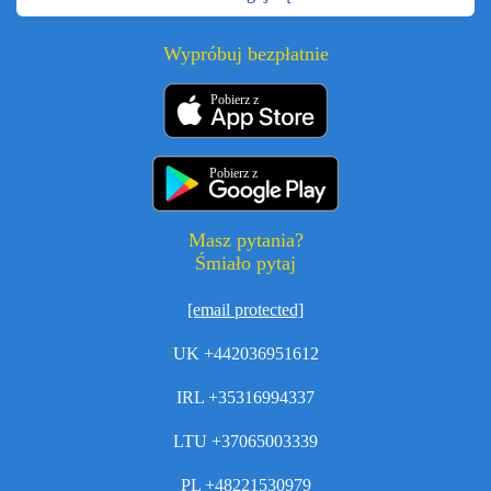
Wypróbuj bezpłatnie
Pobierz z
Pobierz z
Masz pytania?
Śmiało pytaj
[email protected]
UK +442036951612
IRL +35316994337
LTU +37065003339
PL +48221530979