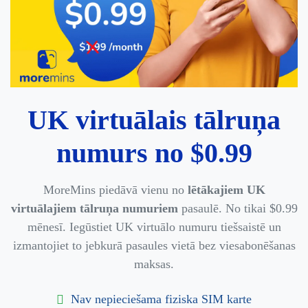
UK virtuālais tālruņa
numurs no $0.99
MoreMins piedāvā vienu no
lētākajiem UK
virtuālajiem tālruņa numuriem
pasaulē. No tikai $0.99
mēnesī. Iegūstiet UK virtuālo numuru tiešsaistē un
izmantojiet to jebkurā pasaules vietā bez viesabonēšanas
maksas.
Nav nepieciešama fiziska SIM karte