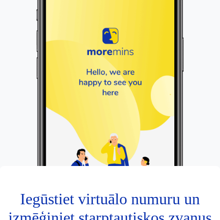
Iegūstiet virtuālo numuru un
izmēģiniet starptautiskos zvanus