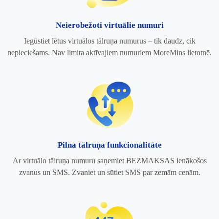
Neierobežoti virtuālie numuri
Iegūstiet lētus virtuālos tālruņa numurus – tik daudz, cik
nepieciešams. Nav limita aktīvajiem numuriem MoreMins lietotnē.
Pilna tālruņa funkcionalitāte
Ar virtuālo tālruņa numuru saņemiet BEZMAKSAS ienākošos
zvanus un SMS. Zvaniet un sūtiet SMS par zemām cenām.