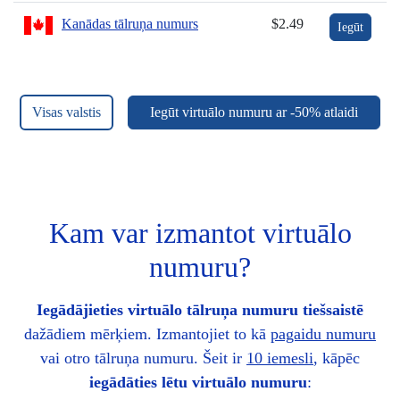
Kanādas tālruņa numurs
$2.49
Iegūt
Visas valstis
Iegūt virtuālo numuru ar -50% atlaidi
Kam var izmantot virtuālo
numuru?
Iegādājieties virtuālo tālruņa numuru tiešsaistē
dažādiem mērķiem. Izmantojiet to kā
pagaidu numuru
vai otro tālruņa numuru. Šeit ir
10 iemesli
, kāpēc
iegādāties lētu virtuālo numuru
: