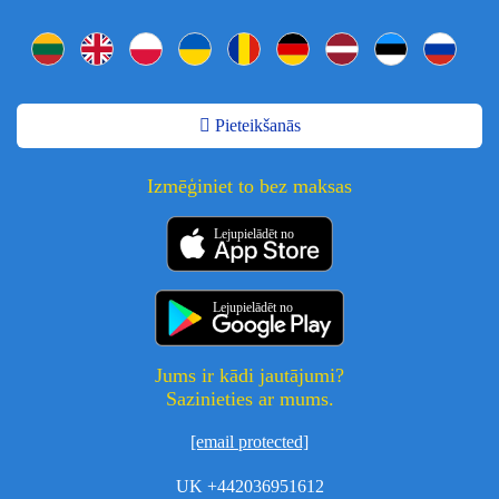
Pieteikšanās
Izmēģiniet to bez maksas
Lejupielādēt no
Lejupielādēt no
Jums ir kādi jautājumi?
Sazinieties ar mums.
[email protected]
UK +442036951612