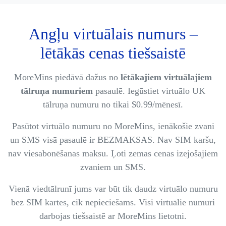
Angļu virtuālais numurs –
lētākās cenas tiešsaistē
MoreMins piedāvā dažus no
lētākajiem virtuālajiem
tālruņa numuriem
pasaulē. Iegūstiet virtuālo UK
tālruņa numuru no tikai $0.99/mēnesī.
Pasūtot virtuālo numuru no MoreMins, ienākošie zvani
un SMS visā pasaulē ir BEZMAKSAS. Nav SIM karšu,
nav viesabonēšanas maksu. Ļoti zemas cenas izejošajiem
zvaniem un SMS.
Vienā viedtālrunī jums var būt tik daudz virtuālo numuru
bez SIM kartes, cik nepieciešams. Visi virtuālie numuri
darbojas tiešsaistē ar MoreMins lietotni.