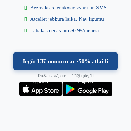
Bezmaksas ienākošie zvani un SMS
Atceliet jebkurā laikā. Nav līgumu
Labākās cenas: no $0.99/mēnesī
Iegūt UK numuru ar -50% atlaidi
Drošs maksājums. Tūlītēja piegāde.
Lejupielādēt
Lejupielādēt