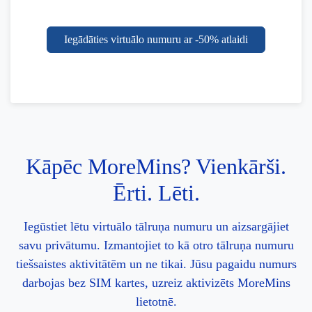
Iegādāties virtuālo numuru ar -50% atlaidi
Kāpēc MoreMins? Vienkārši.
Ērti. Lēti.
Iegūstiet lētu virtuālo tālruņa numuru un aizsargājiet
savu privātumu. Izmantojiet to kā otro tālruņa numuru
tiešsaistes aktivitātēm un ne tikai. Jūsu pagaidu numurs
darbojas bez SIM kartes, uzreiz aktivizēts MoreMins
lietotnē.