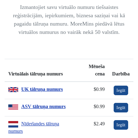
Izmantojiet savu virtuālo numuru tiešsaistes
reģistrācijām, iepirkumiem, biznesa saziņai vai kā
pagaidu tālruņa numuru. MoreMins piedāvā lētus
virtuālos numurus no vairāk nekā 50 valstīm.
Mēneša
Virtuālais tālruņa numurs
cena
Darbība
UK tālruņa numurs
$0.99
Iegūt
ASV tālruņa numurs
$0.99
Iegūt
Nīderlandes tālruņa
$2.49
Iegūt
numurs