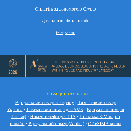
Оплатіть за допомогою Crypto
Для партнерів та послів
telefy.com
Популярні сторінки
Віртуальний номер телефону
·
Тимчасовий номер
Україна
·
Тимчасовий номер для SMS
·
Віртуальні номери
Польщі
·
Номер телефону США
·
Польська SIM-карта
онлайн
·
Віртуальний номер (Amber)
·
O2 eSIM Європа