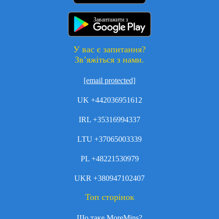
Завантажити з
У вас є запитання?
Зв’яжіться з нами.
[email protected]
UK +442036951612
IRL +35316994337
LTU +37065003339
PL +48221530979
UKR +380947102407
Топ сторінок
Що таке MoreMins?