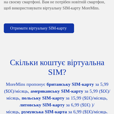
на своєму смартфоні. Вам не потрібен новітній смартфон,
щоб використовувати віртуальну SIM-карту MoreMins.
Отримати віртуальну SIM-карту
Скільки коштує віртуальна
SIM?
MoreMins пропонує
британську SIM-карту
за 5,99
($£€)/місяць,
американську SIM-карту
за 5,99 ($£€)/
місяць,
польську SIM-карту
за 15,99 ($£€)/місяць,
литовську SIM-карту
за 6,99 ($£€) )/
місяць,
румунська SIM-карта
за 6,99 ($£€)/місяць.