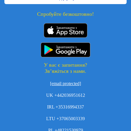
Спробуйте безкоштовно!
Завантажити з
Завантажити з
У вас є запитання?
Зв’яжіться з нами.
[email protected]
UK +442036951612
IRL +35316994337
LTU +37065003339
PL +48221530979