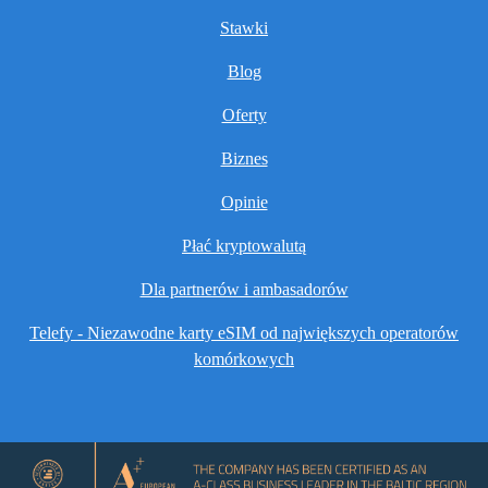
Stawki
Blog
Oferty
Biznes
Opinie
Płać kryptowalutą
Dla partnerów i ambasadorów
Telefy - Niezawodne karty eSIM od największych operatorów
komórkowych