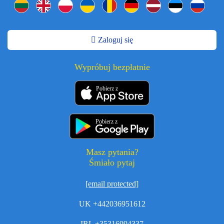
Zaloguj się
Wypróbuj bezpłatnie
Pobierz z
Pobierz z
Masz pytania?
Śmiało pytaj
[email protected]
UK +442036951612
IRL +35316994337