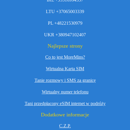
LTU +37065003339
PL +48221530979
UKR +380947102407
Najlepsze strony
Co to jest MoreMins?
Wirtualna Karta SIM
Tanie rozmowy i SMS za granicę
Wirtualny numer telefonu
Tani przedpłacony eSIM internet w podróży
Dodatkowe informacje
C.Z.P.