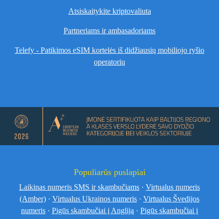
Atsiskaitykite kriptovaliuta
Partneriams ir ambasadoriams
Telefy - Patikimos eSIM kortelės iš didžiausių mobiliojo ryšio
operatorių
Populiarūs puslapiai
Laikinas numeris SMS ir skambučiams
·
Virtualus numeris
(Amber)
·
Virtualus Ukrainos numeris
·
Virtualus Švedijos
numeris
·
Pigūs skambučiai į Angliją
·
Pigūs skambučiai į