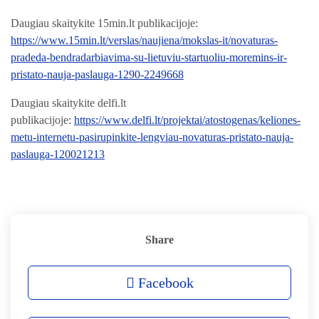
Daugiau skaitykite 15min.lt publikacijoje:
https://www.15min.lt/verslas/naujiena/mokslas-it/novaturas-
pradeda-bendradarbiavima-su-lietuviu-startuoliu-moremins-ir-
pristato-nauja-paslauga-1290-2249668
Daugiau skaitykite delfi.lt
publikacijoje:
https://www.delfi.lt/projektai/atostogenas/keliones-
metu-internetu-pasirupinkite-lengviau-novaturas-pristato-nauja-
paslauga-120021213
Share
Facebook