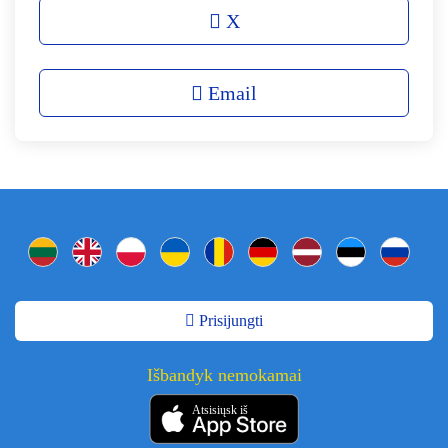
X
Email
Prisijungti
Išbandyk nemokamai
Atsisiųsk iš