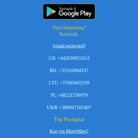
Atsisiųsk iš
Turi klausimų?
Susisiek.
[email protected]
UK +442036951612
IRL +35316994337
LTU +37065003339
PL +48221530979
UKR +380947102407
Top Puslapiai
Kas yra MoreMins?