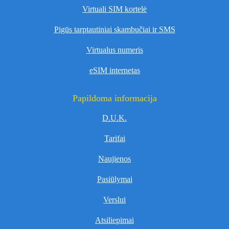
Virtuali SIM kortelė
Pigūs tarptautiniai skambučiai ir SMS
Virtualus numeris
eSIM internetas
Papildoma informacija
D.U.K.
Tarifai
Naujienos
Pasiūlymai
Verslui
Atsiliepimai