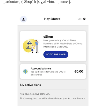
parduotuvę (eShop) ir įsigyti virtualų numerį.