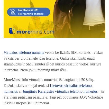
Virtualus telefono numeris
veikia be fizinės SIM kortelės - viskas
vyksta per programėlę jūsų telefone. Galite skambinti, gauti
skambučius ir SMS žinutes iš bet kurios pasaulio vietos, kur yra
internetas. Nėra jokių roaming mokesčių.
MoreMins siūlo virtualius numerius iš daugiau nei 50 šalių.
Dažniausiai vartotojai renkasi
Lietuvos virtualius telefono
numerius
ar
Jungtinės Karalystės virtualius telefono numerius
- jie
yra vieni pigiausių pasaulyje. Taip pat populiarūs JAV, Vokietijos
ir kitų Europos šalių numeriai.