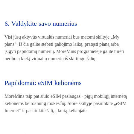
6. Valdykite savo numerius
Visi jūsų aktyvūs virtualūs numeriai bus matomi skiltyje „My
plans". Iš čia galite stebėti galiojimo laiką, pratęsti planą arba
įsigyti papildomų numerių. MoreMins programėlėje galite turėti
neribotą kiekį virtualių numerių iš skirtingų šalių.
Papildomai: eSIM kelionėms
MoreMins taip pat siūlo eSIM paslaugas - pigų mobilųjį internetą
kelionėms be roaming mokesčių. Store skiltyje pasirinkite „eSIM
Internet" ir pasirinkite šalį, į kurią keliaujate.