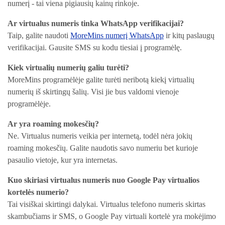
numerį - tai viena pigiausių kainų rinkoje.
Ar virtualus numeris tinka WhatsApp verifikacijai?
Taip, galite naudoti
MoreMins numerį WhatsApp
ir kitų paslaugų
verifikacijai. Gausite SMS su kodu tiesiai į programėlę.
Kiek virtualių numerių galiu turėti?
MoreMins programėlėje galite turėti neribotą kiekį virtualių
numerių iš skirtingų šalių. Visi jie bus valdomi vienoje
programėlėje.
Ar yra roaming mokesčių?
Ne. Virtualus numeris veikia per internetą, todėl nėra jokių
roaming mokesčių. Galite naudotis savo numeriu bet kurioje
pasaulio vietoje, kur yra internetas.
Kuo skiriasi virtualus numeris nuo Google Pay virtualios
kortelės numerio?
Tai visiškai skirtingi dalykai. Virtualus telefono numeris skirtas
skambučiams ir SMS, o Google Pay virtuali kortelė yra mokėjimo