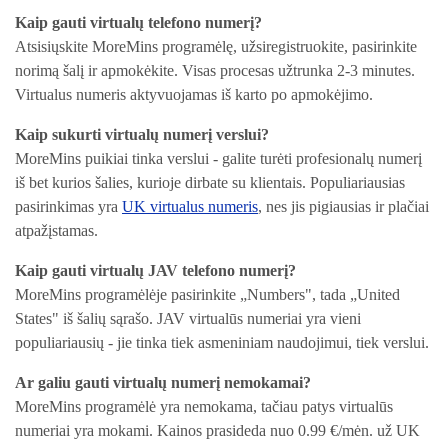
Kaip gauti virtualų telefono numerį?
Atsisiųskite MoreMins programėlę, užsiregistruokite, pasirinkite
norimą šalį ir apmokėkite. Visas procesas užtrunka 2-3 minutes.
Virtualus numeris aktyvuojamas iš karto po apmokėjimo.
Kaip sukurti virtualų numerį verslui?
MoreMins puikiai tinka verslui - galite turėti profesionalų numerį
iš bet kurios šalies, kurioje dirbate su klientais. Populiariausias
pasirinkimas yra
UK virtualus numeris
, nes jis pigiausias ir plačiai
atpažįstamas.
Kaip gauti virtualų JAV telefono numerį?
MoreMins programėlėje pasirinkite „Numbers", tada „United
States" iš šalių sąrašo. JAV virtualūs numeriai yra vieni
populiariausių - jie tinka tiek asmeniniam naudojimui, tiek verslui.
Ar galiu gauti virtualų numerį nemokamai?
MoreMins programėlė yra nemokama, tačiau patys virtualūs
numeriai yra mokami. Kainos prasideda nuo 0.99 €/mėn. už UK