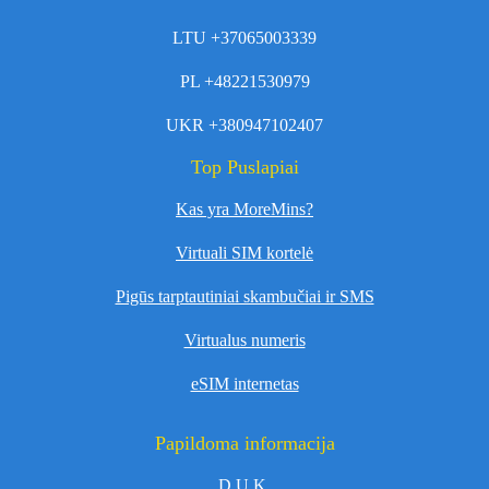
LTU +37065003339
PL +48221530979
UKR +380947102407
Top Puslapiai
Kas yra MoreMins?
Virtuali SIM kortelė
Pigūs tarptautiniai skambučiai ir SMS
Virtualus numeris
eSIM internetas
Papildoma informacija
D.U.K.