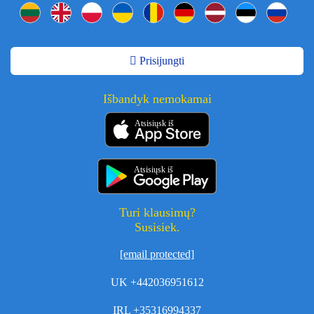
Prisijungti
Išbandyk nemokamai
Atsisiųsk iš
Atsisiųsk iš
Turi klausimų?
Susisiek.
[email protected]
UK +442036951612
IRL +35316994337