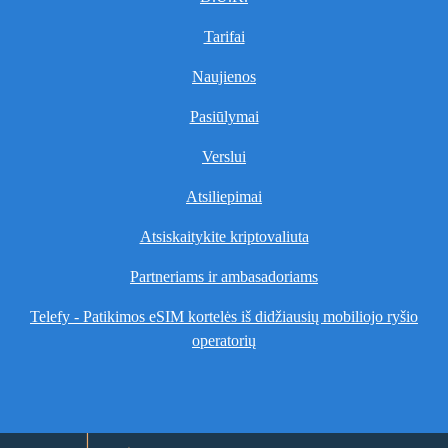
Tarifai
Naujienos
Pasiūlymai
Verslui
Atsiliepimai
Atsiskaitykite kriptovaliuta
Partneriams ir ambasadoriams
Telefy - Patikimos eSIM kortelės iš didžiausių mobiliojo ryšio
operatorių