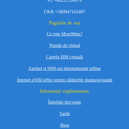
PL +48221530979
UKR +380947102407
Paginile de sus
Ce este MoreMins?
Număr de virtual
Cartela SIM virtuală
Apeluri și SMS-uri internaționale ieftine
Internet eSIM ieftin pentru călătoriile dumneavoastră
Informații suplimentare
Întrebări frecvente
Tarife
Blog