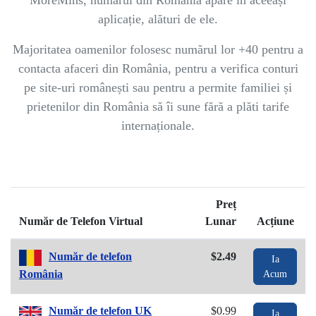
MoreMins, numărul din România apare în aceeași
aplicație, alături de ele.
Majoritatea oamenilor folosesc numărul lor +40 pentru a
contacta afaceri din România, pentru a verifica conturi
pe site-uri românești sau pentru a permite familiei și
prietenilor din România să îi sune fără a plăti tarife
internaționale.
Preț
Număr de Telefon Virtual
Lunar
Acțiune
Număr de telefon
$2.49
Ia
România
Acum
Număr de telefon UK
$0.99
Ia