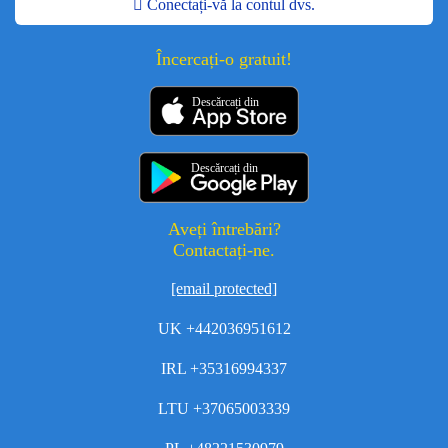
Conectați-vă la contul dvs.
Încercați-o gratuit!
Descărcați din
Descărcați din
Aveți întrebări?
Contactați-ne.
[email protected]
UK +442036951612
IRL +35316994337
LTU +37065003339