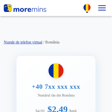
Număr de telefon virtual
/
România
+40 7xx xxx xxx
Numărul tău din România
$2.49
$4.99
/lună