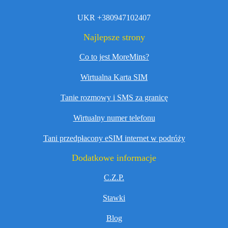
UKR +380947102407
Najlepsze strony
Co to jest MoreMins?
Wirtualna Karta SIM
Tanie rozmowy i SMS za granicę
Wirtualny numer telefonu
Tani przedpłacony eSIM internet w podróży
Dodatkowe informacje
C.Z.P.
Stawki
Blog