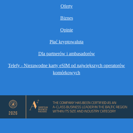
Oferty
Biznes
Opinie
Płać kryptowalutą
Dla partnerów i ambasadorów
Telefy - Niezawodne karty eSIM od największych operatorów
komórkowych