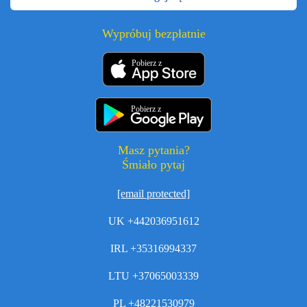
Wypróbuj bezpłatnie
Pobierz z
Pobierz z
Masz pytania?
Śmiało pytaj
[email protected]
UK +442036951612
IRL +35316994337
LTU +37065003339
PL +48221530979