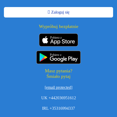
Zaloguj się
Wypróbuj bezpłatnie
Pobierz z
Pobierz z
Masz pytania?
Śmiało pytaj
[email protected]
UK +442036951612
IRL +35316994337