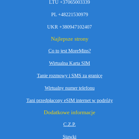
LTU +37065003339
PL +48221530979
UKR +380947102407
Najlepsze strony
Co to jest MoreMins?
Wirtualna Karta SIM
Tanie rozmowy i SMS za granicę
Wirtualny numer telefonu
Tani przedpłacony eSIM internet w podróży
Dodatkowe informacje
C.Z.P.
Stawki