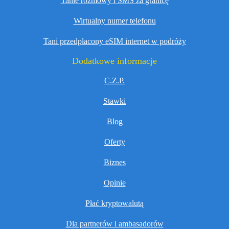
Tanie rozmowy i SMS za granicę
Wirtualny numer telefonu
Tani przedpłacony eSIM internet w podróży
Dodatkowe informacje
C.Z.P.
Stawki
Blog
Oferty
Biznes
Opinie
Płać kryptowalutą
Dla partnerów i ambasadorów