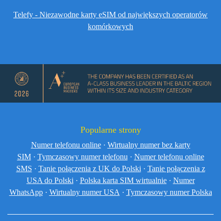
Telefy - Niezawodne karty eSIM od największych operatorów
komórkowych
Popularne strony
Numer telefonu online
·
Wirtualny numer bez karty
SIM
·
Tymczasowy numer telefonu
·
Numer telefonu online
SMS
·
Tanie połączenia z UK do Polski
·
Tanie połączenia z
USA do Polski
·
Polska karta SIM wirtualnie
·
Numer
WhatsApp
·
Wirtualny numer USA
·
Tymczasowy numer Polska