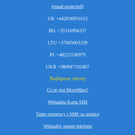
[email protected]
UK +442036951612
IRL +35316994337
LTU +37065003339
PL +48221530979
UKR +380947102407
Najlepsze strony
Co to jest MoreMins?
Wirtualna Karta SIM
Tanie rozmowy i SMS za granicę
Wirtualny numer telefonu