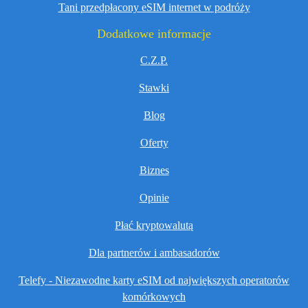
Tani przedpłacony eSIM internet w podróży
Dodatkowe informacje
C.Z.P.
Stawki
Blog
Oferty
Biznes
Opinie
Płać kryptowalutą
Dla partnerów i ambasadorów
Telefy - Niezawodne karty eSIM od największych operatorów
komórkowych