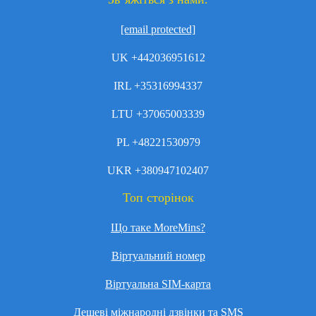
[email protected]
UK +442036951612
IRL +35316994337
LTU +37065003339
PL +48221530979
UKR +380947102407
Топ сторінок
Що таке MoreMins?
Віртуальний номер
Віртуальна SIM-карта
Дешеві міжнародні дзвінки та SMS