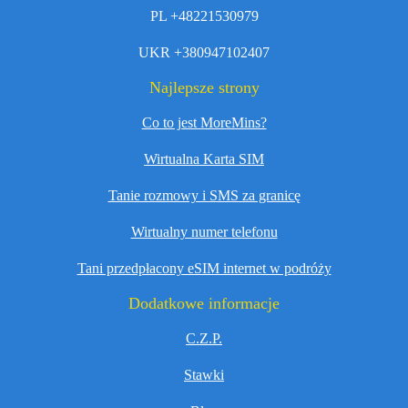
PL +48221530979
UKR +380947102407
Najlepsze strony
Co to jest MoreMins?
Wirtualna Karta SIM
Tanie rozmowy i SMS za granicę
Wirtualny numer telefonu
Tani przedpłacony eSIM internet w podróży
Dodatkowe informacje
C.Z.P.
Stawki