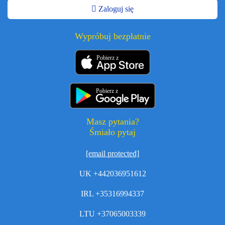
Zaloguj się
Wypróbuj bezpłatnie
Pobierz z
Pobierz z
Masz pytania?
Śmiało pytaj
[email protected]
UK +442036951612
IRL +35316994337
LTU +37065003339