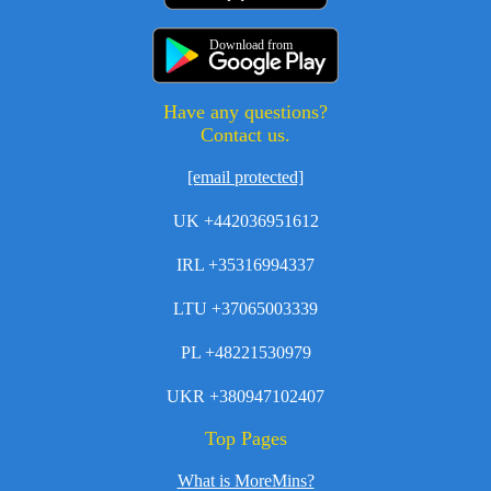
Download from
Have any questions?
Contact us.
[email protected]
UK +442036951612
IRL +35316994337
LTU +37065003339
PL +48221530979
UKR +380947102407
Top Pages
What is MoreMins?