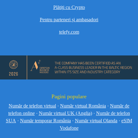
Plătiți cu Crypto
Pentru parteneri și ambasadori
telefy.com
Pagini populare
Număr de telefon virtual
·
Număr virtual România
·
Număr de
telefon online
·
Număr virtual UK (Anglia)
·
Număr de telefon
SUA
·
Număr temporar România
·
Număr virtual Olanda
·
eSIM
Vodafone