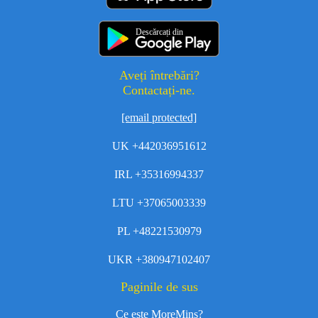
Descărcați din
Aveți întrebări?
Contactați-ne.
[email protected]
UK +442036951612
IRL +35316994337
LTU +37065003339
PL +48221530979
UKR +380947102407
Paginile de sus
Ce este MoreMins?