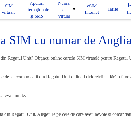
Apeluri
Număr
SIM
eSIM
Î
Tarife
internaționale
de
virtuală
Internet
fr
și SMS
virtual
la SIM cu numar de Angli
IM din Regatul Unit? Obțineți online cartela SIM virtuală pentru Regatul 
iile de telecomunicații din Regatul Unit online la MoreMins, fără a fi nevo
n câteva minute.
lată din Regatul Unit. Alegeți-le pe cele de care aveți nevoie și comanda