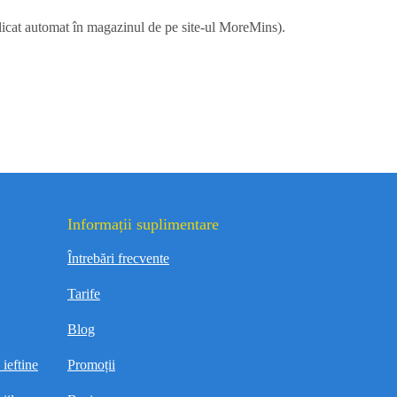
licat automat în magazinul de pe site-ul MoreMins).
Informații suplimentare
Întrebări frecvente
Tarife
Blog
ieftine
Promoții