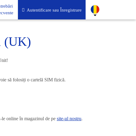
ntrebări
Autentificare sau Înregistrare
ecvente
a (UK)
Unit!
ie să folosiți o cartelă SIM fizică.
ți-le online în magazinul de pe
site-ul nostru
.