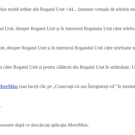
on mobil ieftine din Regatul Unit +44... (numere virtuale de telefon mo
ul Unit, dinspre Regatul Unit și în interiorul Regatului Unit către telefo
it, dinspre Regatul Unit și în interiorul Regatului Unit către telefoane 
i către Regatul Unit și pentru călătorii din Regatul Unit în străinătate. U
 MoreMins
(sau faceți clic pe „Conectați-vă sau Înregistrați-vă” în meniul
.
le noastre după ce descărcați aplicația MoreMins.