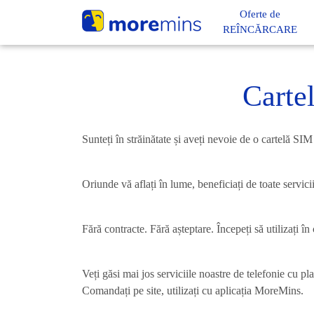
Oferte de
REÎNCĂRCARE
Carte
Sunteți în străinătate și aveți nevoie de o cartelă S
Oriunde vă aflați în lume, beneficiați de toate servic
Fără contracte. Fără așteptare. Începeți să utilizați î
Veți găsi mai jos serviciile noastre de telefonie cu p
Comandați pe site, utilizați cu aplicația MoreMins.