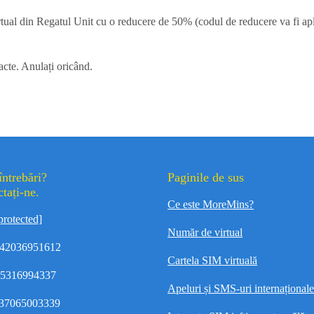
tual din Regatul Unit cu o reducere de 50% (codul de reducere va fi ap
acte. Anulați oricând.
întrebări?
Paginile de sus
tați-ne.
Ce este MoreMins?
protected]
Număr de virtual
42036951612
Cartela SIM virtuală
35316994337
Apeluri și SMS-uri internaționale 
37065003339