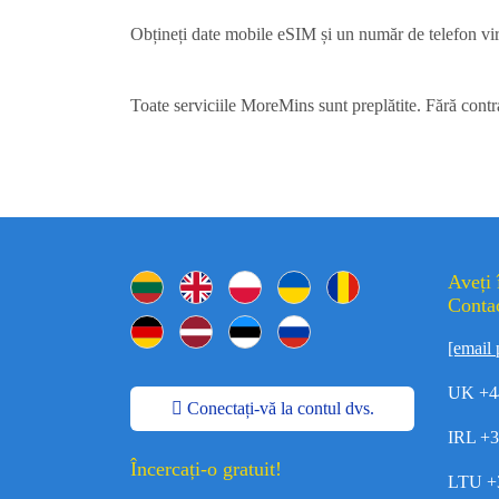
Obțineți date mobile eSIM și un număr de telefon vir
Toate serviciile MoreMins sunt preplătite. Fără contr
Aveți 
Contac
[email 
UK +4
Conectați-vă la contul dvs.
IRL +
Încercați-o gratuit!
LTU +