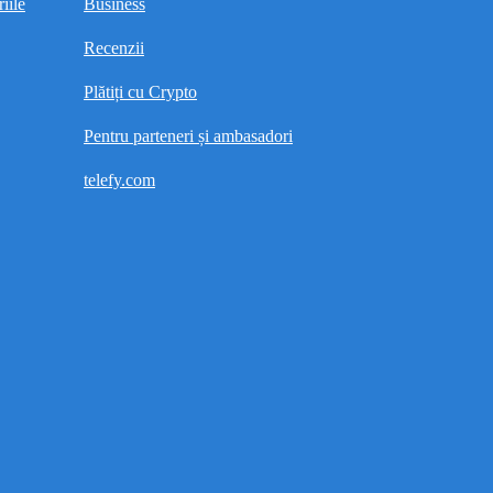
iile
Business
Recenzii
Plătiți cu Crypto
Pentru parteneri și ambasadori
telefy.com