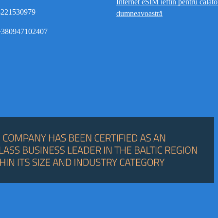
Internet eSIM ieftin pentru călător
8221530979
dumneavoastră
380947102407