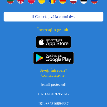
Conectați-vă la contul dvs.
Încercați-o gratuit!
Descărcați din
Descărcați din
Aveți întrebări?
Contactați-ne.
[email protected]
UK +442036951612
IRL +35316994337