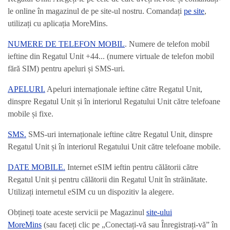
le online în magazinul de pe site-ul nostru. Comandați
pe site
,
utilizați cu aplicația MoreMins.
NUMERE DE TELEFON MOBIL
. Numere de telefon mobil
ieftine din Regatul Unit +44... (numere virtuale de telefon mobil
fără SIM) pentru apeluri și SMS-uri.
APELURI.
Apeluri internaționale ieftine către Regatul Unit,
dinspre Regatul Unit și în interiorul Regatului Unit către telefoane
mobile și fixe.
SMS.
SMS-uri internaționale ieftine către Regatul Unit, dinspre
Regatul Unit și în interiorul Regatului Unit către telefoane mobile.
DATE MOBILE.
Internet eSIM ieftin pentru călătorii către
Regatul Unit și pentru călătorii din Regatul Unit în străinătate.
Utilizați internetul eSIM cu un dispozitiv la alegere.
Obțineți toate aceste servicii pe Magazinul
site-ului
MoreMins
(sau faceți clic pe „Conectați-vă sau Înregistrați-vă” în