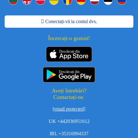
Conectați-vă la contul dvs.
Încercați-o gratuit!
Descărcați din
Descărcați din
Aveți întrebări?
Contactați-ne.
[email protected]
UK +442036951612
IRL +35316994337