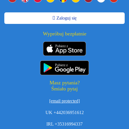
Zaloguj się
Wypróbuj bezpłatnie
Pobierz z
Pobierz z
Masz pytania?
Śmiało pytaj
[email protected]
UK +442036951612
IRL +35316994337