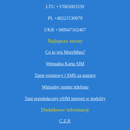
LTU +37065003339
PL +48221530979
UKR +380947102407
Najlepsze strony
Co to jest MoreMins?
Wirtualna Karta SIM
Tanie rozmowy i SMS za granicę
Wirtualny numer telefonu
Tani przedpłacony eSIM internet w podróży
Dodatkowe informacje
C.Z.P.