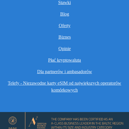
Stawki
Blog
Oferty
Biznes
Opinie
Płać kryptowalutą
Dla partnerów i ambasadorów
Telefy - Niezawodne karty eSIM od największych operatorów
komórkowych