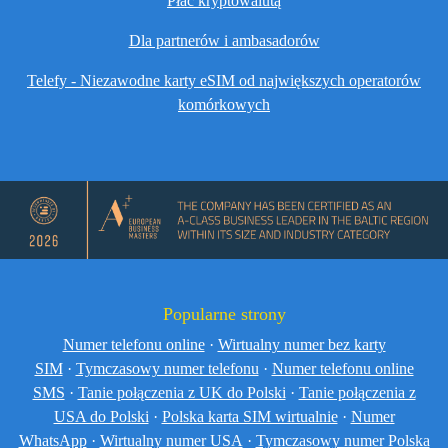
Płać kryptowalutą
Dla partnerów i ambasadorów
Telefy - Niezawodne karty eSIM od największych operatorów
komórkowych
Popularne strony
Numer telefonu online
·
Wirtualny numer bez karty
SIM
·
Tymczasowy numer telefonu
·
Numer telefonu online
SMS
·
Tanie połączenia z UK do Polski
·
Tanie połączenia z
USA do Polski
·
Polska karta SIM wirtualnie
·
Numer
WhatsApp
·
Wirtualny numer USA
·
Tymczasowy numer Polska