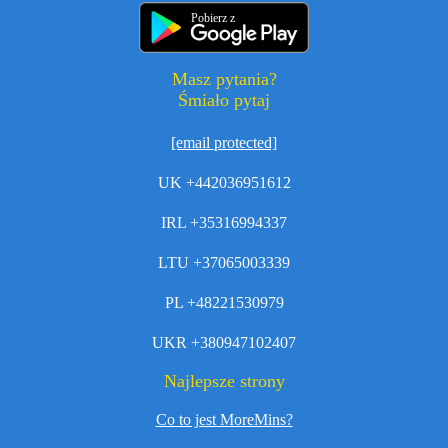
Pobierz z
Masz pytania?
Śmiało pytaj
[email protected]
UK +442036951612
IRL +35316994337
LTU +37065003339
PL +48221530979
UKR +380947102407
Najlepsze strony
Co to jest MoreMins?